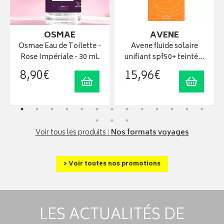
OSMAE
AVENE
Osmae Eau de Toilette -
Avene fluide solaire
Rose Impériale - 30 mL
unifiant spf50+ teinté…
8
,
90
€
15
,
96
€
uter au panier
Ajouter au panier
Ajouter
Voir tous les produits :
Nos formats voyages
> Voir toutes nos promotions
LES ACTUALITÉS DE