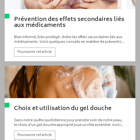
Prévention des effets secondaires liés
aux médicaments
Bien informé, bien protégé : éviter les effets secondaires liés aux
médicaments. Voici quelques conseils en matière de prévention
des effets secondaires liés aux médicaments couramment
prescrits.
Poursuivre cet article
Choix et utilisation du gel douche
Dans notre quête quotidienne pour prendre soin de notre peau,
le choix d'un gel douche approprié joue un rôle essentiel. Voici
quelques conseils pour vous aider à faire des choix éclairés et à
maximiser les bienfaits de votre gel douche.
Poursuivre cet article