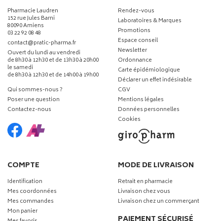
Pharmacie Laudren
Rendez-vous
152 rue Jules Barni
Laboratoires & Marques
80090 Amiens
Promotions
03 22 92 08 48
Espace conseil
-
-
contact
@
pratic-pharma.fr
Newsletter
Ouvert du lundi au vendredi
de 8h30 à 12h30 et de 13h30 à 20h00
Ordonnance
le samedi
Carte épidémiologique
de 8h30 à 12h30 et de 14h00 à 19h00
Déclarer un effet indésirable
Qui sommes-nous ?
CGV
Poser une question
Mentions légales
Contactez-nous
Données personnelles
Cookies
COMPTE
MODE DE LIVRAISON
Identification
Retrait en pharmacie
Mes coordonnées
Livraison chez vous
Mes commandes
Livraison chez un commerçant
Mon panier
PAIEMENT SÉCURISÉ