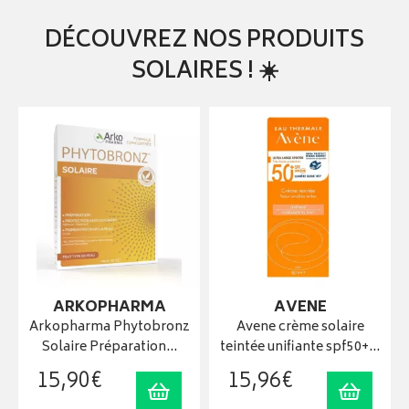
DÉCOUVREZ NOS PRODUITS
SOLAIRES ! ☀️
ARKOPHARMA
AVENE
Arkopharma Phytobronz
Avene crème solaire
Solaire Préparation…
teintée unifiante spf50+…
15
,
90
€
15
,
96
€
uter au panier
Ajouter au panier
Ajouter