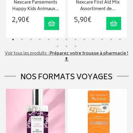
Nexcare Pansements
Nexcare First Aid Mix
Happy Kids Animaux…
Assortiment de…
2
,
90
€
5
,
90
€
uter au panier
Ajouter au panier
Ajouter
Voir tous les produits :
Préparez votre trousse à pharmacie !
💊
NOS FORMATS VOYAGES