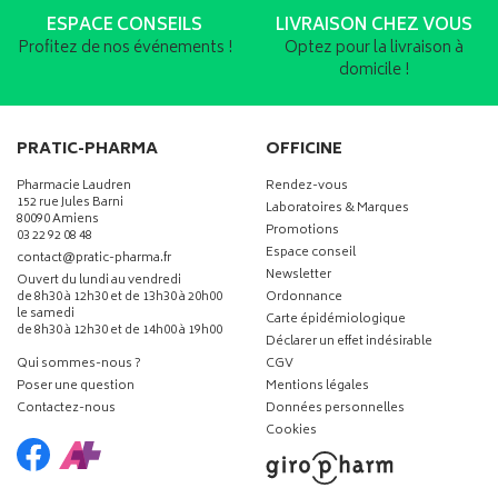
ESPACE CONSEILS
LIVRAISON CHEZ VOUS
Profitez de nos événements !
Optez pour la livraison à
domicile !
PRATIC-PHARMA
OFFICINE
Pharmacie Laudren
Rendez-vous
152 rue Jules Barni
Laboratoires & Marques
80090 Amiens
Promotions
03 22 92 08 48
Espace conseil
-
-
contact
@
pratic-pharma.fr
Newsletter
Ouvert du lundi au vendredi
de 8h30 à 12h30 et de 13h30 à 20h00
Ordonnance
le samedi
Carte épidémiologique
de 8h30 à 12h30 et de 14h00 à 19h00
Déclarer un effet indésirable
Qui sommes-nous ?
CGV
Poser une question
Mentions légales
Contactez-nous
Données personnelles
Cookies