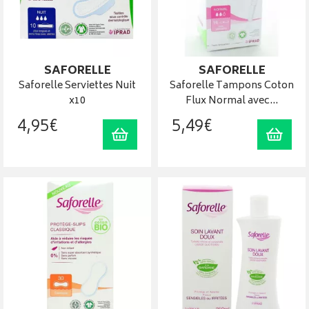
SAFORELLE
SAFORELLE
Saforelle Serviettes Nuit
Saforelle Tampons Coton
x10
Flux Normal avec…
4
,
95
€
5
,
49
€
Ajouter au panier
Ajout