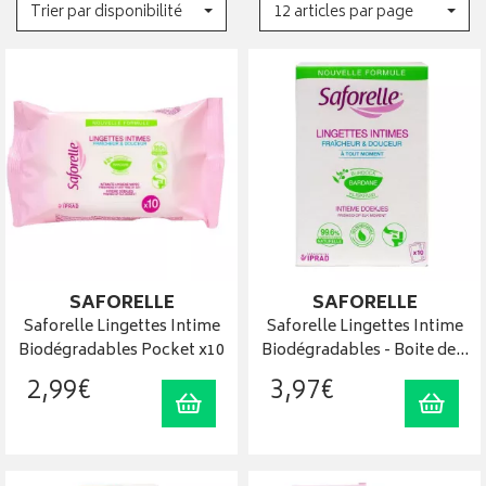
Trier par disponibilité
12 articles par page
SAFORELLE
SAFORELLE
Saforelle Lingettes Intime
Saforelle Lingettes Intime
Biodégradables Pocket x10
Biodégradables - Boite de…
2
,
99
€
3
,
97
€
Ajouter au panier
Ajout