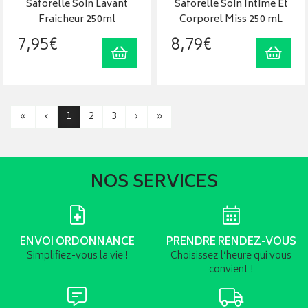
Saforelle Soin Lavant
Saforelle Soin Intime Et
Fraicheur 250ml
Corporel Miss 250 mL
7
,
95
€
8
,
79
€
Ajouter au panier
Ajout
«
‹
1
2
3
›
»
NOS SERVICES
ENVOI ORDONNANCE
PRENDRE RENDEZ-VOUS
Simplifiez-vous la vie !
Choisissez l’heure qui vous
convient !