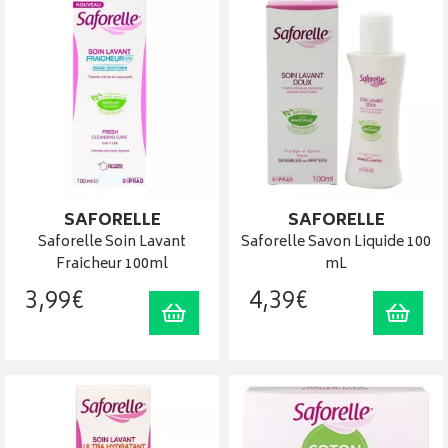
SAFORELLE
SAFORELLE
Saforelle Soin Lavant
Saforelle Savon Liquide 100
Fraicheur 100ml
mL
3
,
99
€
4
,
39
€
Ajouter au panier
Ajout