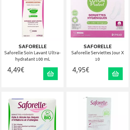
SAFORELLE
SAFORELLE
Saforelle Soin Lavant Ultra-
Saforelle Serviettes Jour X
hydratant 100 mL
10
4
,
49
€
4
,
95
€
Ajouter au panier
Ajout