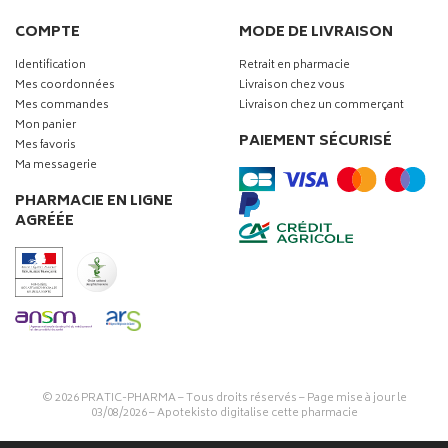
COMPTE
MODE DE LIVRAISON
Identification
Retrait en pharmacie
Mes coordonnées
Livraison chez vous
Mes commandes
Livraison chez un commerçant
Mon panier
PAIEMENT SÉCURISÉ
Mes favoris
Ma messagerie
PHARMACIE EN LIGNE
AGRÉÉE
© 2026
PRATIC-PHARMA
– Tous droits réservés – Page mise à jour le
03/08/2026 –
Apotekisto digitalise cette pharmacie