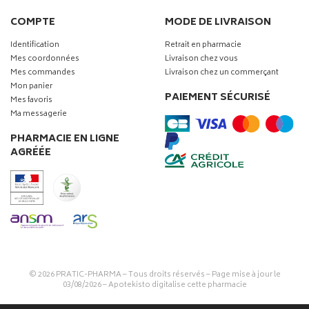
COMPTE
MODE DE LIVRAISON
Identification
Retrait en pharmacie
Mes coordonnées
Livraison chez vous
Mes commandes
Livraison chez un commerçant
Mon panier
PAIEMENT SÉCURISÉ
Mes favoris
Ma messagerie
PHARMACIE EN LIGNE
AGRÉÉE
© 2026
PRATIC-PHARMA
– Tous droits réservés – Page mise à jour le
03/08/2026 –
Apotekisto digitalise cette pharmacie