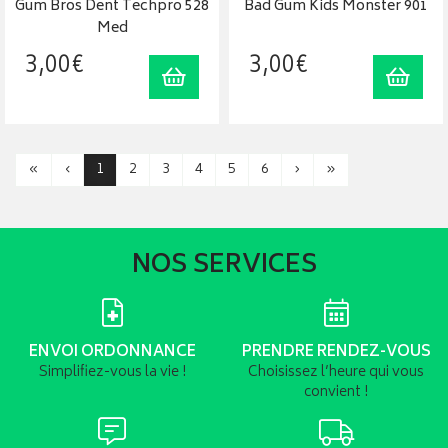
Gum Bros Dent Techpro 528
Bad Gum Kids Monster 901
Med
3
,
00
€
3
,
00
€
Ajouter au panier
Ajout
«
‹
1
2
3
4
5
6
›
»
NOS SERVICES
ENVOI ORDONNANCE
PRENDRE RENDEZ-VOUS
Simplifiez-vous la vie !
Choisissez l’heure qui vous
convient !