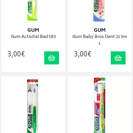
GUM
GUM
Gum Activital Bad 583
Gum Baby Bros Dent 213m
1
3
,
00
€
3
,
00
€
Ajouter au panier
Ajout