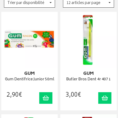
Trier par disponibilité
12 articles par page
GUM
GUM
Gum Dentifrice Junior 50ml
Butler Bros Dent 4r 407 1
2
,
90
€
3
,
00
€
Ajouter au panier
Ajout