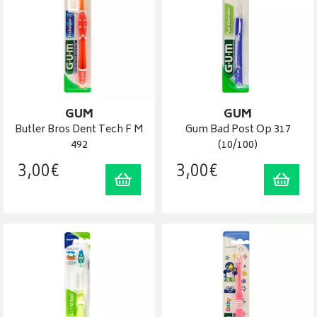
GUM
GUM
Butler Bros Dent Tech F M
Gum Bad Post Op 317
492
(10/100)
3
,
00
€
3
,
00
€
Ajouter au panier
Ajout