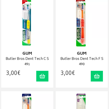
GUM
GUM
Butler Bros Dent Tech C S
Butler Bros Dent Tech F S
491
490
3
,
00
€
3
,
00
€
Ajouter au panier
Ajout