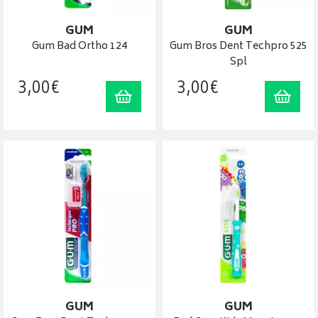
GUM
GUM
Gum Bad Ortho 124
Gum Bros Dent Techpro 525
Spl
3
,
00
€
3
,
00
€
Ajouter au panier
Ajout
GUM
GUM