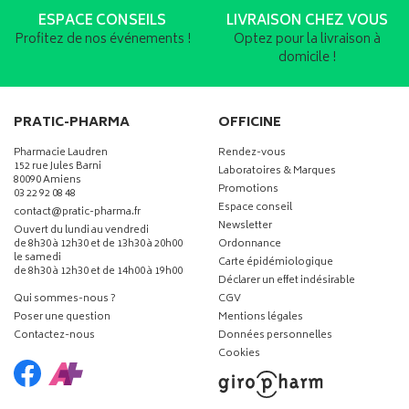
ESPACE CONSEILS
LIVRAISON CHEZ VOUS
Profitez de nos événements !
Optez pour la livraison à
domicile !
PRATIC-PHARMA
OFFICINE
Pharmacie Laudren
Rendez-vous
152 rue Jules Barni
Laboratoires & Marques
80090 Amiens
Promotions
03 22 92 08 48
Espace conseil
-
-
contact
@
pratic-pharma.fr
Newsletter
Ouvert du lundi au vendredi
de 8h30 à 12h30 et de 13h30 à 20h00
Ordonnance
le samedi
Carte épidémiologique
de 8h30 à 12h30 et de 14h00 à 19h00
Déclarer un effet indésirable
Qui sommes-nous ?
CGV
Poser une question
Mentions légales
Contactez-nous
Données personnelles
Cookies