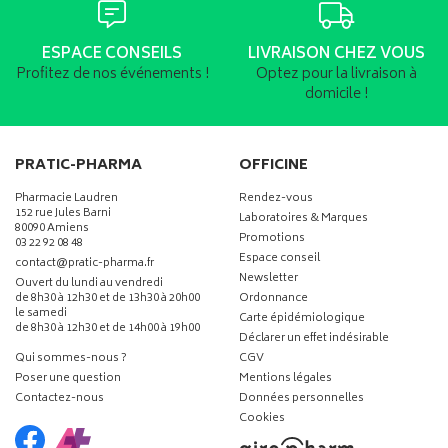
ESPACE CONSEILS
LIVRAISON CHEZ VOUS
Profitez de nos événements !
Optez pour la livraison à
domicile !
PRATIC-PHARMA
OFFICINE
Pharmacie Laudren
Rendez-vous
152 rue Jules Barni
Laboratoires & Marques
80090 Amiens
Promotions
03 22 92 08 48
Espace conseil
-
-
contact
@
pratic-pharma.fr
Newsletter
Ouvert du lundi au vendredi
de 8h30 à 12h30 et de 13h30 à 20h00
Ordonnance
le samedi
Carte épidémiologique
de 8h30 à 12h30 et de 14h00 à 19h00
Déclarer un effet indésirable
Qui sommes-nous ?
CGV
Poser une question
Mentions légales
Contactez-nous
Données personnelles
Cookies