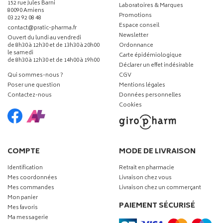
152 rue Jules Barni
Laboratoires & Marques
80090 Amiens
Promotions
03 22 92 08 48
Espace conseil
-
-
contact
@
pratic-pharma.fr
Newsletter
Ouvert du lundi au vendredi
de 8h30 à 12h30 et de 13h30 à 20h00
Ordonnance
le samedi
Carte épidémiologique
de 8h30 à 12h30 et de 14h00 à 19h00
Déclarer un effet indésirable
Qui sommes-nous ?
CGV
Poser une question
Mentions légales
Contactez-nous
Données personnelles
Cookies
COMPTE
MODE DE LIVRAISON
Identification
Retrait en pharmacie
Mes coordonnées
Livraison chez vous
Mes commandes
Livraison chez un commerçant
Mon panier
PAIEMENT SÉCURISÉ
Mes favoris
Ma messagerie