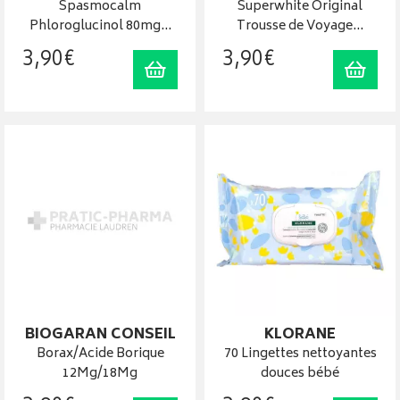
Spasmocalm
Superwhite Original
Phloroglucinol 80mg…
Trousse de Voyage…
3
,
90
€
3
,
90
€
Ajouter au panier
Ajout
BIOGARAN CONSEIL
KLORANE
Borax/Acide Borique
70 Lingettes nettoyantes
12Mg/18Mg
douces bébé