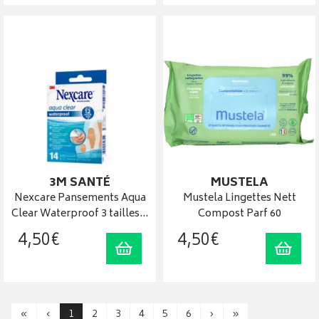
3M SANTÉ
MUSTELA
Nexcare Pansements Aqua
Mustela Lingettes Nett
Clear Waterproof 3 tailles…
Compost Parf 60
4
,
50
€
4
,
50
€
Ajouter au panier
Ajout
«
‹
1
2
3
4
5
6
›
»