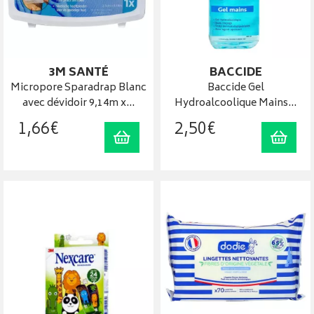
3M SANTÉ
BACCIDE
Micropore Sparadrap Blanc
Baccide Gel
avec dévidoir 9,14m x…
Hydroalcoolique Mains…
1
,
66
€
2
,
50
€
Ajouter au panier
Ajout