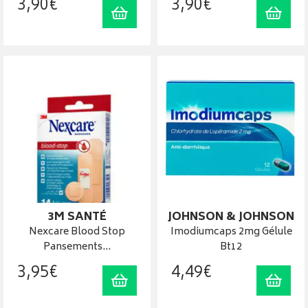
3
,
90
€
3
,
90
€
Ajouter au panier
Ajout
3M SANTÉ
JOHNSON & JOHNSON
Nexcare Blood Stop
Imodiumcaps 2mg Gélule
Pansements…
Bt12
3
,
95
€
4
,
49
€
Ajouter au panier
Ajout