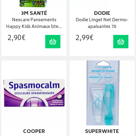
3M SANTÉ
DODIE
Nexcare Pansements
Dodie Linget Net Dermo-
Happy Kids Animaux bte…
apaisantes 70
2
,
90
€
2
,
99
€
Ajouter au panier
Ajout
COOPER
SUPERWHITE