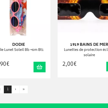
DODIE
1919 BAINS DE ME
ie Lunet Soleil Bb +6m Bt1
Lunettes de protection écl
solaire
90
€
2
,
00
€
Ajouter au panier
‹
1
›
»