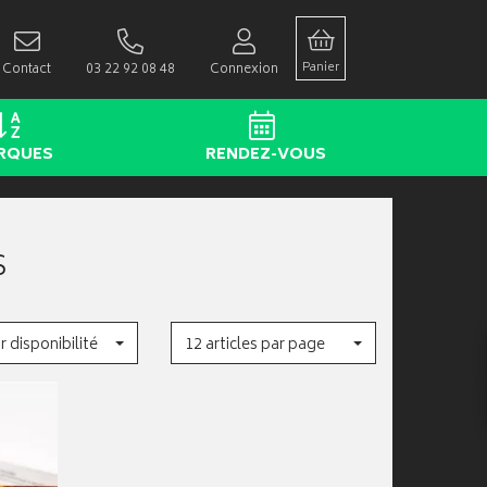
Panier
Contact
03 22 92 08 48
Connexion
RQUES
RENDEZ-VOUS
S
r disponibilité
12 articles par page