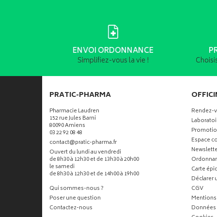
ENVOI ORDONNANCE
P
Simplifiez-vous la vie !
Choisi
PRATIC-PHARMA
OFFICI
Pharmacie Laudren
Rendez-
152 rue Jules Barni
Laboratoi
80090 Amiens
Promotio
03 22 92 08 48
Espace co
-
-
contact
@
pratic-pharma.fr
Newslette
Ouvert du lundi au vendredi
de 8h30 à 12h30 et de 13h30 à 20h00
Ordonna
le samedi
Carte ép
de 8h30 à 12h30 et de 14h00 à 19h00
Déclarer u
Qui sommes-nous ?
CGV
Poser une question
Mentions 
Contactez-nous
Données 