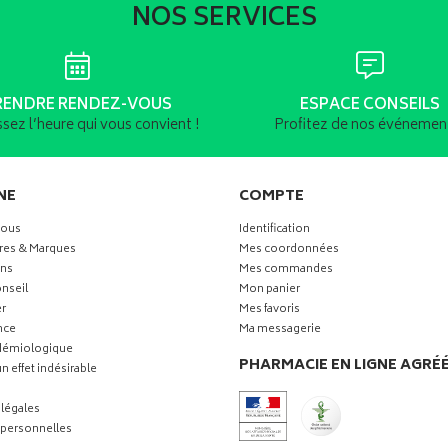
NOS SERVICES
RENDRE RENDEZ-VOUS
ESPACE CONSEILS
ssez l’heure qui vous convient !
Profitez de nos événement
NE
COMPTE
vous
Identification
res & Marques
Mes coordonnées
ns
Mes commandes
nseil
Mon panier
r
Mes favoris
nce
Ma messagerie
idémiologique
PHARMACIE EN LIGNE AGRÉ
n effet indésirable
légales
personnelles