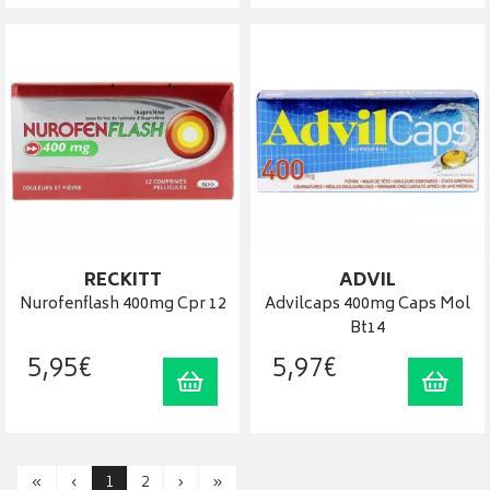
RECKITT
ADVIL
Nurofenflash 400mg Cpr 12
Advilcaps 400mg Caps Mol
Bt14
5
,
95
€
5
,
97
€
Ajouter au panier
Ajout
«
‹
1
2
›
»