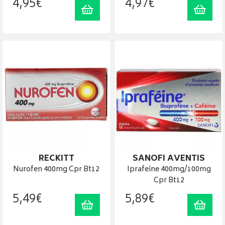
4
,
95
€
4
,
97
€
Ajouter au panier
Ajout
RECKITT
SANOFI AVENTIS
Nurofen 400mg Cpr Bt12
Iprafeine 400mg/100mg
Cpr Bt12
5
,
49
€
5
,
89
€
Ajouter au panier
Ajout