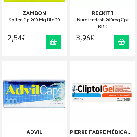
ZAMBON
RECKITT
Spifen Cp 200 Mg Bte 30
Nurofenflash 200mg Cpr
Bt12
2
,
54
€
3
,
96
€
Ajouter au panier
Ajout
ADVIL
PIERRE FABRE MÉDICAMENT