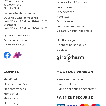
152 rue Jules Barni
Laboratoires & Marques
80090 Amiens
Promotions
03 22 92 08 48
Espace conseil
-
-
contact
@
pratic-pharma.fr
Newsletter
Ouvert du lundi au vendredi
de 8h30 à 12h30 et de 13h30 à 20h00
Ordonnance
le samedi
Carte épidémiologique
de 8h30 à 12h30 et de 14h00 à 19h00
Déclarer un effet indésirable
Qui sommes-nous ?
CGV
Poser une question
Mentions légales
Contactez-nous
Données personnelles
Cookies
COMPTE
MODE DE LIVRAISON
Identification
Retrait en pharmacie
Mes coordonnées
Livraison chez vous
Mes commandes
Livraison chez un commerçant
Mon panier
PAIEMENT SÉCURISÉ
Mes favoris
Ma messagerie