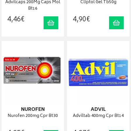
Advilcaps 200Mg Caps Mol
Cliptol Gel Tb50g
Bt16
4
,
46
€
4
,
90
€
Ajouter au panier
Ajout
NUROFEN
ADVIL
Nurofen 200mg Cpr Bt30
Adviltab 400mg Cpr Bt14