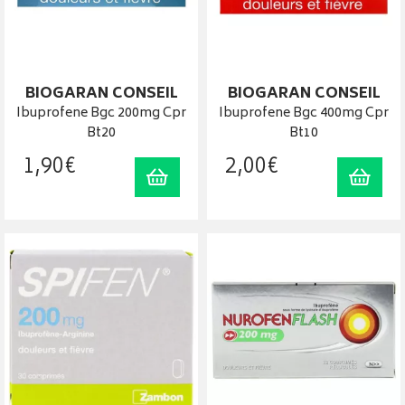
BIOGARAN CONSEIL
BIOGARAN CONSEIL
Ibuprofene Bgc 200mg Cpr
Ibuprofene Bgc 400mg Cpr
Bt20
Bt10
1
,
90
€
2
,
00
€
Ajouter au panier
Ajout