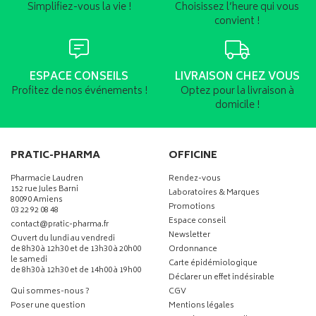
Simplifiez-vous la vie !
Choisissez l’heure qui vous
convient !
ESPACE CONSEILS
LIVRAISON CHEZ VOUS
Profitez de nos événements !
Optez pour la livraison à
domicile !
PRATIC-PHARMA
OFFICINE
Pharmacie Laudren
Rendez-vous
152 rue Jules Barni
Laboratoires & Marques
80090 Amiens
Promotions
03 22 92 08 48
Espace conseil
-
-
contact
@
pratic-pharma.fr
Newsletter
Ouvert du lundi au vendredi
de 8h30 à 12h30 et de 13h30 à 20h00
Ordonnance
le samedi
Carte épidémiologique
de 8h30 à 12h30 et de 14h00 à 19h00
Déclarer un effet indésirable
Qui sommes-nous ?
CGV
Poser une question
Mentions légales