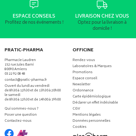
ESPACE CONSEILS
LIVRAISON CHEZ VOUS
Profitez de nos événements !
Optez pour la livraison à
domicile !
PRATIC-PHARMA
OFFICINE
Pharmacie Laudren
Rendez-vous
152 rue Jules Barni
Laboratoires & Marques
80090 Amiens
Promotions
03 22 92 08 48
Espace conseil
-
-
contact
@
pratic-pharma.fr
Newsletter
Ouvert du lundi au vendredi
de 8h30 à 12h30 et de 13h30 à 20h00
Ordonnance
le samedi
Carte épidémiologique
de 8h30 à 12h30 et de 14h00 à 19h00
Déclarer un effet indésirable
Qui sommes-nous ?
CGV
Poser une question
Mentions légales
Contactez-nous
Données personnelles
Cookies