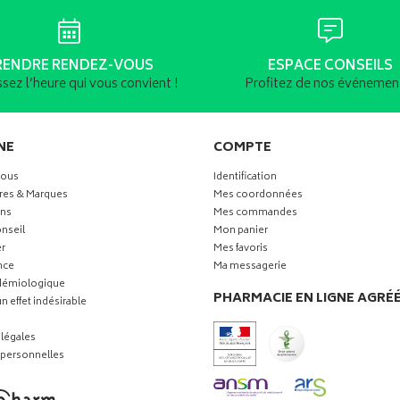
RENDRE RENDEZ-VOUS
ESPACE CONSEILS
ssez l’heure qui vous convient !
Profitez de nos événement
NE
COMPTE
vous
Identification
res & Marques
Mes coordonnées
ns
Mes commandes
nseil
Mon panier
r
Mes favoris
nce
Ma messagerie
idémiologique
PHARMACIE EN LIGNE AGRÉ
n effet indésirable
légales
personnelles