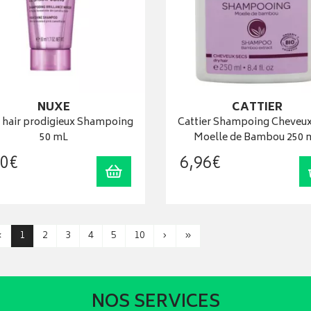
NUXE
CATTIER
 hair prodigieux Shampoing
Cattier Shampoing Cheveux
50 mL
Moelle de Bambou 250 
0
€
6
,
96
€
Ajouter au panier
‹
1
2
3
4
5
10
›
»
NOS SERVICES