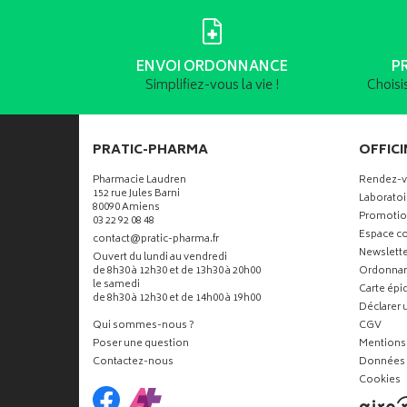
ENVOI ORDONNANCE
P
Simplifiez-vous la vie !
Choisi
PRATIC-PHARMA
OFFICI
Pharmacie Laudren
Rendez-
152 rue Jules Barni
Laboratoi
80090 Amiens
Promotio
03 22 92 08 48
Espace co
-
-
contact
@
pratic-pharma.fr
Newslette
Ouvert du lundi au vendredi
de 8h30 à 12h30 et de 13h30 à 20h00
Ordonna
le samedi
Carte ép
de 8h30 à 12h30 et de 14h00 à 19h00
Déclarer u
Qui sommes-nous ?
CGV
Poser une question
Mentions 
Contactez-nous
Données 
Cookies