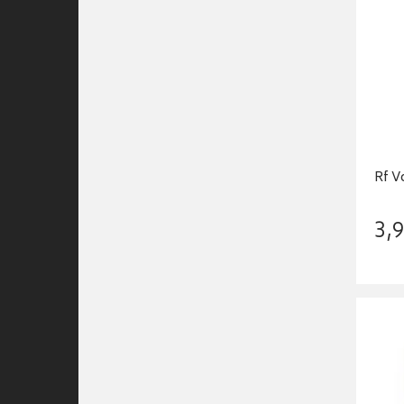
Rf V
3
,
9