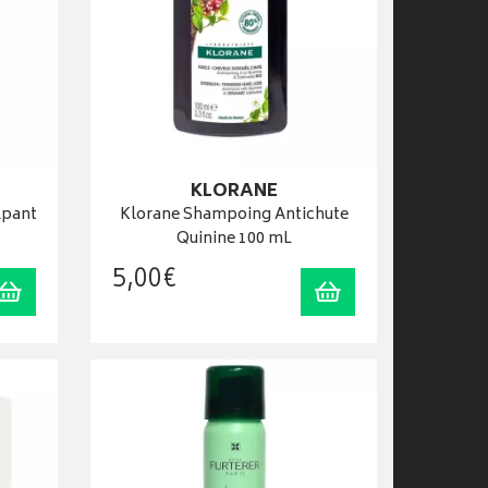
KLORANE
lpant
Klorane Shampoing Antichute
Quinine 100 mL
5
,
00
€
Ajouter au panier
Ajouter au panier