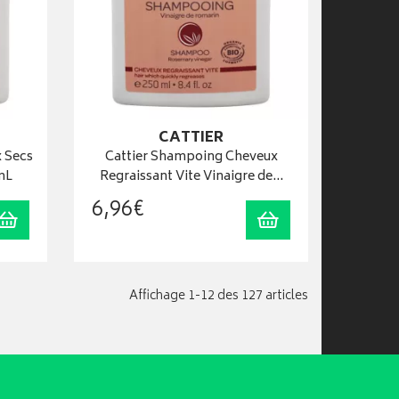
CATTIER
 Secs
Cattier Shampoing Cheveux
mL
Regraissant Vite Vinaigre de…
6
,
96
€
Ajouter au panier
Ajouter au panier
Affichage 1-12 des 127 articles