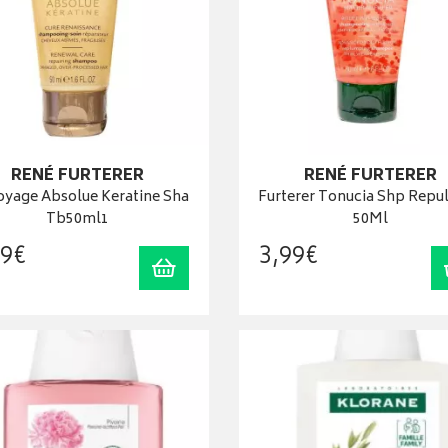
RENÉ FURTERER
RENÉ FURTERER
oyage Absolue Keratine Sha
Furterer Tonucia Shp Repu
Tb50ml1
50Ml
9
€
3
,
99
€
Ajouter au panier