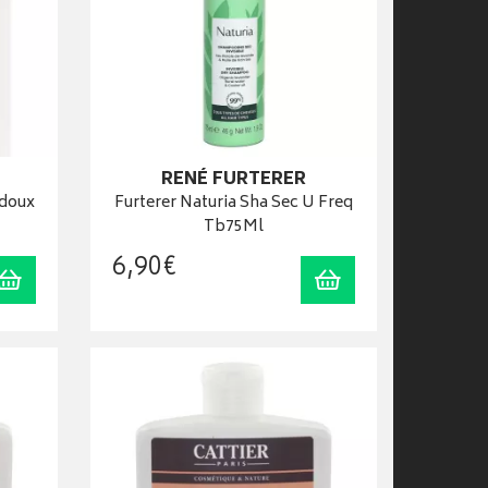
RENÉ FURTERER
-doux
Furterer Naturia Sha Sec U Freq
Tb75Ml
6
,
90
€
Ajouter au panier
Ajouter au panier