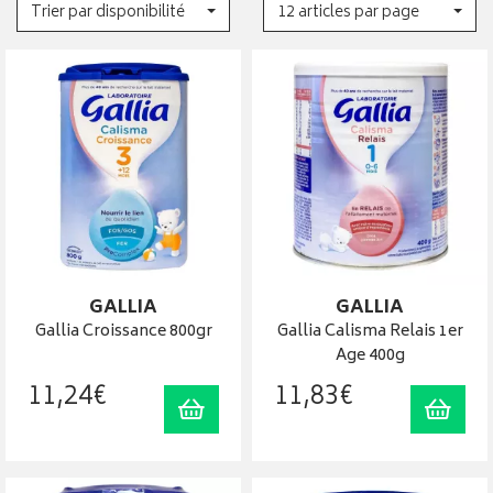
Trier par disponibilité
12 articles par page
GALLIA
GALLIA
Gallia Croissance 800gr
Gallia Calisma Relais 1er
Age 400g
11
,
24
€
11
,
83
€
Ajouter au panier
Ajout