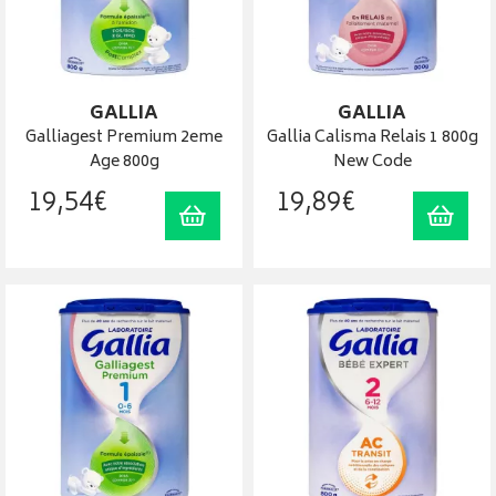
GALLIA
GALLIA
Galliagest Premium 2eme
Gallia Calisma Relais 1 800g
Age 800g
New Code
19
,
54
€
19
,
89
€
Ajouter au panier
Ajout