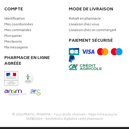
COMPTE
MODE DE LIVRAISON
Identification
Retrait en pharmacie
Mes coordonnées
Livraison chez vous
Mes commandes
Livraison chez un commerçant
Mon panier
PAIEMENT SÉCURISÉ
Mes favoris
Ma messagerie
PHARMACIE EN LIGNE
AGRÉÉE
© 2026
PRATIC-PHARMA
– Tous droits réservés – Page mise à jour le
03/08/2026 –
Apotekisto digitalise cette pharmacie