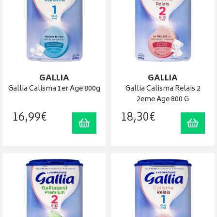
GALLIA
GALLIA
Gallia Calisma 1er Age 800g
Gallia Calisma Relais 2
2eme Age 800 G
16
,
99
€
18
,
30
€
Ajouter au panier
Ajout