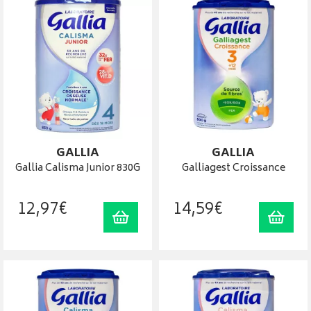
GALLIA
GALLIA
Gallia Calisma Junior 830G
Galliagest Croissance
12
,
97
€
14
,
59
€
Ajouter au panier
Ajout