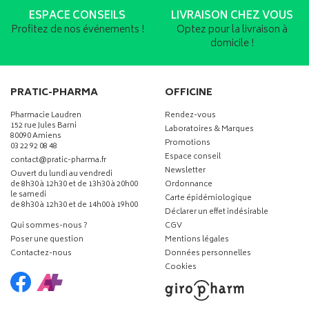
ESPACE CONSEILS
LIVRAISON CHEZ VOUS
Profitez de nos événements !
Optez pour la livraison à
domicile !
PRATIC-PHARMA
OFFICINE
Pharmacie Laudren
Rendez-vous
152 rue Jules Barni
Laboratoires & Marques
80090 Amiens
Promotions
03 22 92 08 48
Espace conseil
-
-
contact
@
pratic-pharma.fr
Newsletter
Ouvert du lundi au vendredi
de 8h30 à 12h30 et de 13h30 à 20h00
Ordonnance
le samedi
Carte épidémiologique
de 8h30 à 12h30 et de 14h00 à 19h00
Déclarer un effet indésirable
Qui sommes-nous ?
CGV
Poser une question
Mentions légales
Contactez-nous
Données personnelles
Cookies