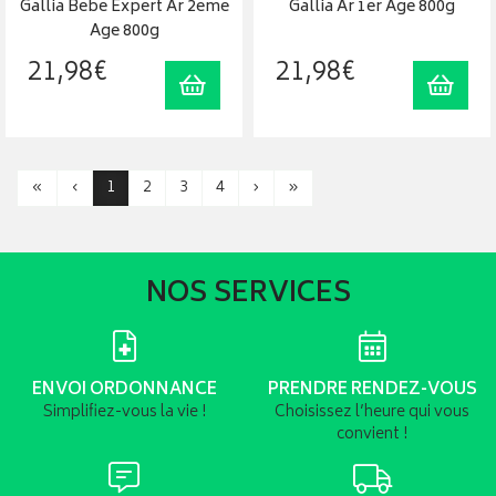
Gallia Bebe Expert Ar 2eme
Gallia Ar 1er Age 800g
Age 800g
21
,
98
€
21
,
98
€
Ajouter au panier
Ajout
«
‹
1
2
3
4
›
»
NOS SERVICES
ENVOI ORDONNANCE
PRENDRE RENDEZ-VOUS
Simplifiez-vous la vie !
Choisissez l’heure qui vous
convient !