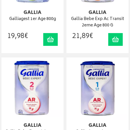
GALLIA
GALLIA
Galliagest 1er Age 800g
Gallia Bebe Exp Ac Transit
2eme Age 800 G
19
,
98
€
21
,
89
€
Ajouter au panier
Ajout
GALLIA
GALLIA