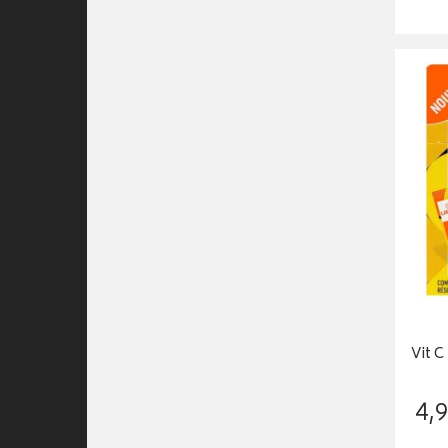
Vit 
4
,
9