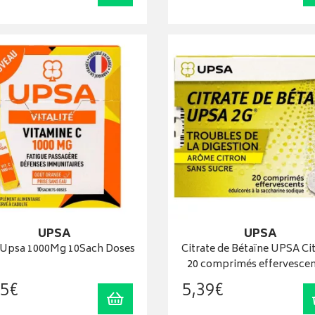
UPSA
UPSA
C Upsa 1000Mg 10Sach Doses
Citrate de Bétaïne UPSA Cit
20 comprimés effervesce
5
€
5
,
39
€
Ajouter au panier