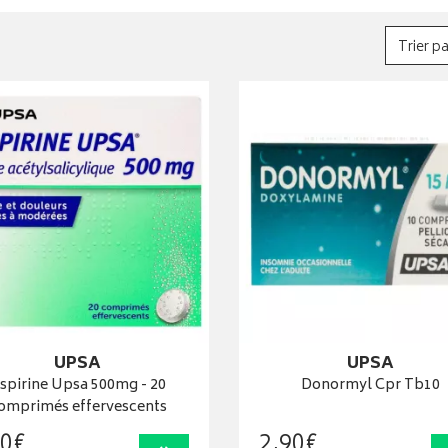
Trier pa
UPSA
UPSA
spirine Upsa 500mg - 20
Donormyl Cpr Tb10
omprimés effervescents
0
€
2
,
90
€