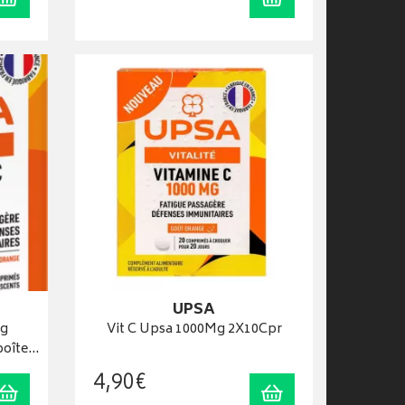
UPSA
mg
Vit C Upsa 1000Mg 2X10Cpr
boîte…
4
,
90
€
Ajouter au panier
Ajouter au panier