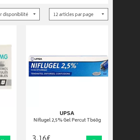
r disponibilité
12 articles par page
UPSA
Niflugel 2,5% Gel Percut Tb60g
3
,
16
€