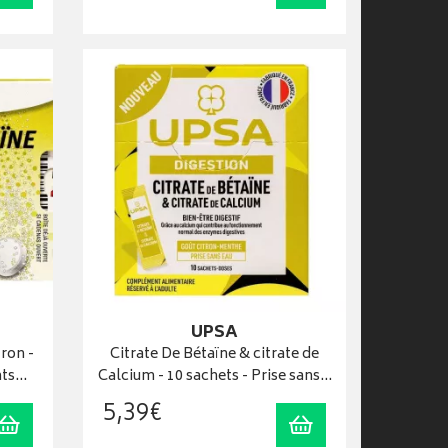
UPSA
ron -
Citrate De Bétaïne & citrate de
nts…
Calcium - 10 sachets - Prise sans…
5
,
39
€
Ajouter au panier
Ajouter au panier