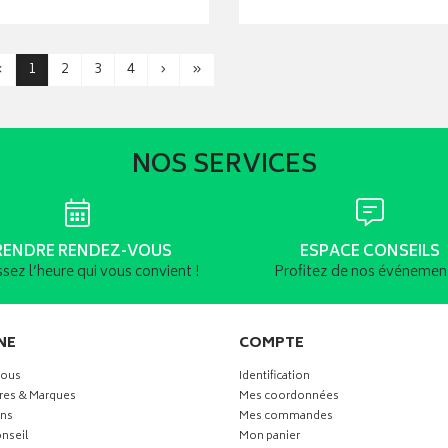
‹
1
2
3
4
›
»
NOS SERVICES
RENDRE RENDEZ-VOUS
ESPACE CONSEILS
ssez l’heure qui vous convient !
Profitez de nos événement
NE
COMPTE
vous
Identification
res & Marques
Mes coordonnées
ns
Mes commandes
nseil
Mon panier