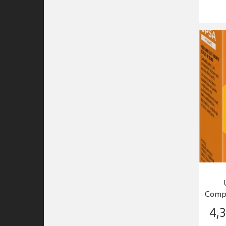
Compr
4
,
3