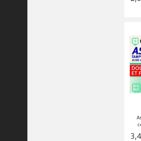
A
c
3
,
4