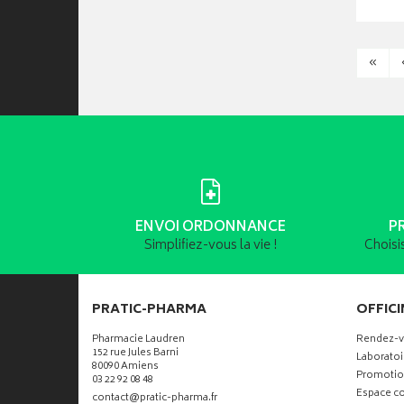
«
ENVOI ORDONNANCE
P
Simplifiez-vous la vie !
Choisi
PRATIC-PHARMA
OFFICI
Pharmacie Laudren
Rendez-
152 rue Jules Barni
Laboratoi
80090 Amiens
Promotio
03 22 92 08 48
Espace co
-
-
contact
@
pratic-pharma.fr