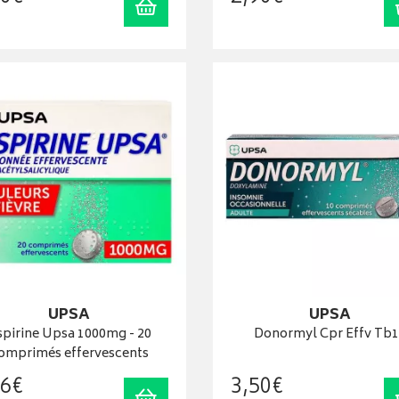
Ajouter au panier
UPSA
UPSA
spirine Upsa 1000mg - 20
Donormyl Cpr Effv Tb1
omprimés effervescents
6
€
3
,
50
€
Ajouter au panier