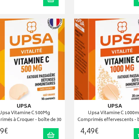
UPSA
UPSA
Upsa Vitamine C 500Mg
Upsa Vitamine C 1000
imés à Croquer - boîte de 30
Comprimés effervescents - 
9
€
4
,
49
€
Ajouter au panier