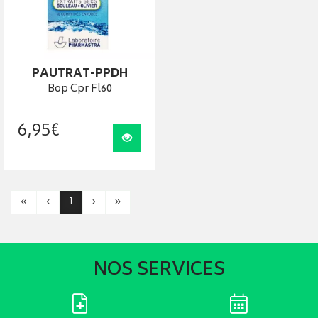
PAUTRAT-PPDH
Bop Cpr Fl60
6
,
95
€
Visualiser
«
‹
1
›
»
NOS SERVICES