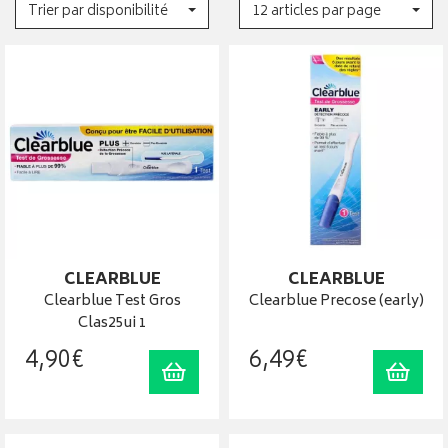
Trier par disponibilité
12 articles par page
CLEARBLUE
CLEARBLUE
Clearblue Test Gros
Clearblue Precose (early)
Clas25ui 1
4
,
90
€
6
,
49
€
Ajouter au panier
Ajout