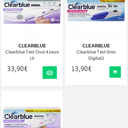
CLEARBLUE
CLEARBLUE
Clearblue Test Ovul 4 Jours
Clearblue Test Gros
10
Digital2
33
,
90
€
13
,
90
€
Ajouter au panier
Visua