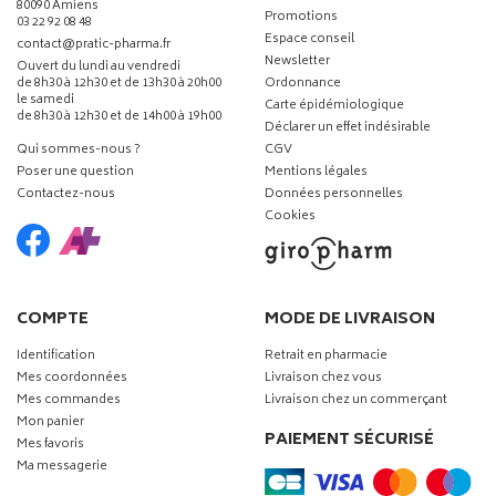
80090 Amiens
Promotions
03 22 92 08 48
Espace conseil
-
-
contact
@
pratic-pharma.fr
Newsletter
Ouvert du lundi au vendredi
de 8h30 à 12h30 et de 13h30 à 20h00
Ordonnance
le samedi
Carte épidémiologique
de 8h30 à 12h30 et de 14h00 à 19h00
Déclarer un effet indésirable
Qui sommes-nous ?
CGV
Poser une question
Mentions légales
Contactez-nous
Données personnelles
Cookies
COMPTE
MODE DE LIVRAISON
Identification
Retrait en pharmacie
Mes coordonnées
Livraison chez vous
Mes commandes
Livraison chez un commerçant
Mon panier
PAIEMENT SÉCURISÉ
Mes favoris
Ma messagerie