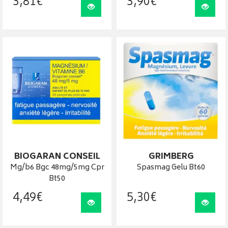
3
,
81
€
3
,
90
€
Visualiser
Visua
BIOGARAN CONSEIL
GRIMBERG
Mg/b6 Bgc 48mg/5mg Cpr
Spasmag Gelu Bt60
Bt50
4
,
49
€
5
,
30
€
Visualiser
Visua