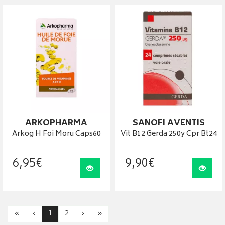
ARKOPHARMA
SANOFI AVENTIS
Arkog H Foi Moru Caps60
Vit B12 Gerda 250y Cpr Bt24
6
,
95
€
9
,
90
€
Visualiser
Visua
«
‹
1
2
›
»