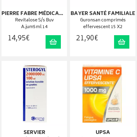
PIERRE FABRE MÉDICAMENT
BAYER SANTÉ FAMILIALE
Revitalose S/s Buv
Guronsan comprimés
A.jum5ml 14
effervescent 15 X2
14
,
95
€
21
,
90
€
Ajouter au panier
Ajout
SERVIER
UPSA