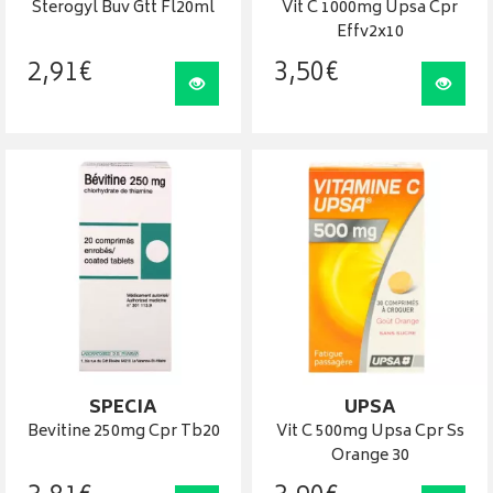
Sterogyl Buv Gtt Fl20ml
Vit C 1000mg Upsa Cpr
Effv2x10
2
,
91
€
3
,
50
€
Visualiser
Visua
SPECIA
UPSA
Bevitine 250mg Cpr Tb20
Vit C 500mg Upsa Cpr Ss
Orange 30