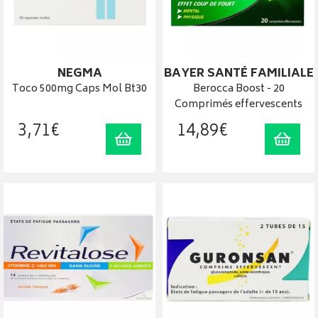
NEGMA
BAYER SANTÉ FAMILIALE
Toco 500mg Caps Mol Bt30
Berocca Boost - 20
Comprimés effervescents
3
,
71
€
14
,
89
€
Ajouter au panier
Ajout