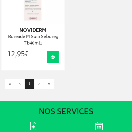
NOVIDERM
Boreade M Soin Seboreg
Tb40ml1
12
,
95
€
Visualiser
«
‹
1
›
»
NOS SERVICES