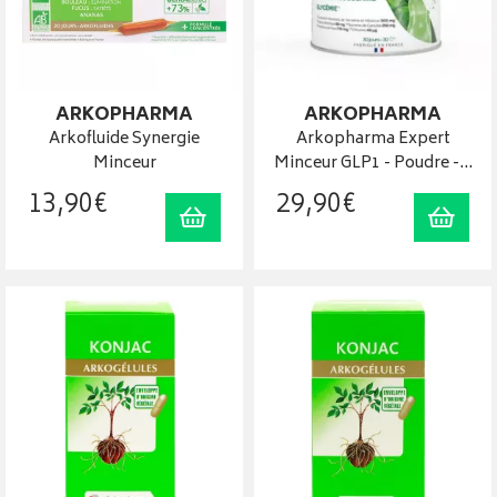
ARKOPHARMA
ARKOPHARMA
Arkofluide Synergie
Arkopharma Expert
Minceur
Minceur GLP1 - Poudre -…
13
,
90
€
29
,
90
€
Ajouter au panier
Ajout