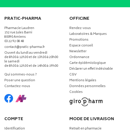
PRATIC-PHARMA
OFFICINE
Pharmacie Laudren
Rendez-vous
152 rue Jules Barni
Laboratoires & Marques
80090 Amiens
Promotions
03 22 92 08 48
Espace conseil
-
-
contact
@
pratic-pharma.fr
Newsletter
Ouvert du lundi au vendredi
de 8h30 à 12h30 et de 13h30 à 20h00
Ordonnance
le samedi
Carte épidémiologique
de 8h30 à 12h30 et de 14h00 à 19h00
Déclarer un effet indésirable
Qui sommes-nous ?
CGV
Poser une question
Mentions légales
Contactez-nous
Données personnelles
Cookies
COMPTE
MODE DE LIVRAISON
Identification
Retrait en pharmacie