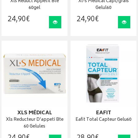
Xls Reduct Appetit Bte
Xl-s Medical Capt/grais
60gel
Gelul60
24
,
90
€
24
,
90
€
Visualiser
Visua
XLS MÉDICAL
EAFIT
Xls Reducteur D'appeti Bte
Eafit Total Capteur Gelu60
60 Gelules