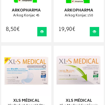
ARKOPHARMA
ARKOPHARMA
Arkog Konjac 45
Arkog Konjac 150
8
,
50
€
19
,
90
€
Visualiser
Visua
XLS MÉDICAL
XLS MÉDICAL