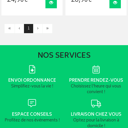
24
,
90
€
28
,
90
€
Visualiser
Visua
«
‹
1
›
»
NOS SERVICES
ENVOI ORDONNANCE
PRENDRE RENDEZ-VOUS
Simplifiez-vous la vie !
Choisissez l’heure qui vous
convient !
ESPACE CONSEILS
LIVRAISON CHEZ VOUS
Profitez de nos événements !
Optez pour la livraison à
domicile !