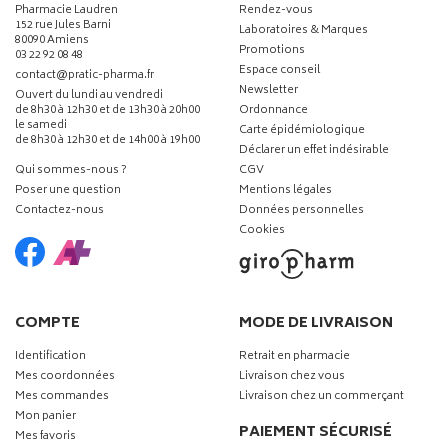
Pharmacie Laudren
Rendez-vous
152 rue Jules Barni
Laboratoires & Marques
80090 Amiens
Promotions
03 22 92 08 48
Espace conseil
-
-
contact
@
pratic-pharma.fr
Newsletter
Ouvert du lundi au vendredi
de 8h30 à 12h30 et de 13h30 à 20h00
Ordonnance
le samedi
Carte épidémiologique
de 8h30 à 12h30 et de 14h00 à 19h00
Déclarer un effet indésirable
Qui sommes-nous ?
CGV
Poser une question
Mentions légales
Contactez-nous
Données personnelles
Cookies
COMPTE
MODE DE LIVRAISON
Identification
Retrait en pharmacie
Mes coordonnées
Livraison chez vous
Mes commandes
Livraison chez un commerçant
Mon panier
PAIEMENT SÉCURISÉ
Mes favoris