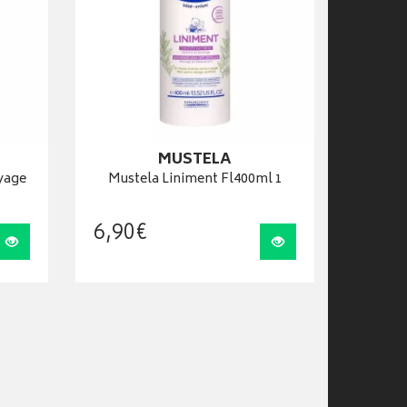
MUSTELA
yage
Mustela Liniment Fl400ml 1
6
,
90
€
Visualiser
Visualiser