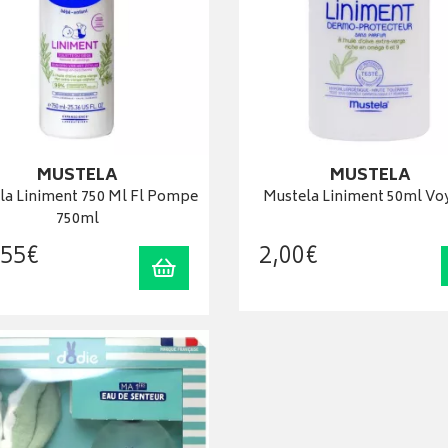
MUSTELA
MUSTELA
la Liniment 750 Ml Fl Pompe
Mustela Liniment 50ml Vo
750ml
55
€
2
,
00
€
Ajouter au panier