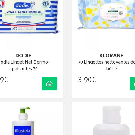
DODIE
KLORANE
odie Linget Net Dermo-
70 Lingettes nettoyantes d
apaisantes 70
bébé
9
€
3
,
90
€
Ajouter au panier