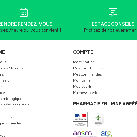
RENDRE RENDEZ-VOUS
ESPACE CONSEILS
ssez l’heure qui vous convient !
Profitez de nos événement
NE
COMPTE
vous
Identification
res & Marques
Mes coordonnées
ns
Mes commandes
nseil
Mon panier
r
Mes favoris
nce
Ma messagerie
idémiologique
PHARMACIE EN LIGNE AGRÉ
n effet indésirable
légales
personnelles