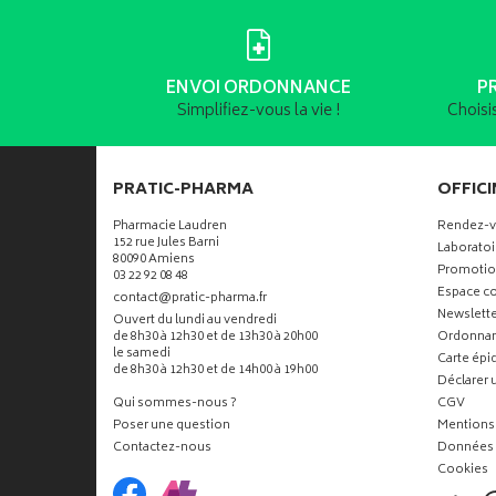
ENVOI ORDONNANCE
P
Simplifiez-vous la vie !
Choisi
PRATIC-PHARMA
OFFICI
Pharmacie Laudren
Rendez-
152 rue Jules Barni
Laboratoi
80090 Amiens
Promotio
03 22 92 08 48
Espace co
-
-
contact
@
pratic-pharma.fr
Newslette
Ouvert du lundi au vendredi
de 8h30 à 12h30 et de 13h30 à 20h00
Ordonna
le samedi
Carte ép
de 8h30 à 12h30 et de 14h00 à 19h00
Déclarer u
Qui sommes-nous ?
CGV
Poser une question
Mentions 
Contactez-nous
Données 
Cookies