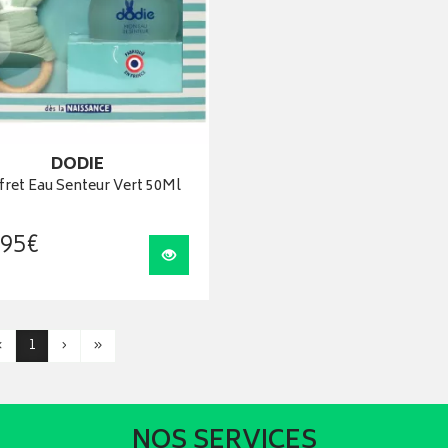
DODIE
fret Eau Senteur Vert 50Ml
95
€
Visualiser
‹
1
›
»
NOS SERVICES