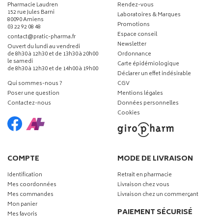
Pharmacie Laudren
Rendez-vous
152 rue Jules Barni
Laboratoires & Marques
80090 Amiens
Promotions
03 22 92 08 48
Espace conseil
-
-
contact
@
pratic-pharma.fr
Newsletter
Ouvert du lundi au vendredi
de 8h30 à 12h30 et de 13h30 à 20h00
Ordonnance
le samedi
Carte épidémiologique
de 8h30 à 12h30 et de 14h00 à 19h00
Déclarer un effet indésirable
Qui sommes-nous ?
CGV
Poser une question
Mentions légales
Contactez-nous
Données personnelles
Cookies
COMPTE
MODE DE LIVRAISON
Identification
Retrait en pharmacie
Mes coordonnées
Livraison chez vous
Mes commandes
Livraison chez un commerçant
Mon panier
PAIEMENT SÉCURISÉ
Mes favoris