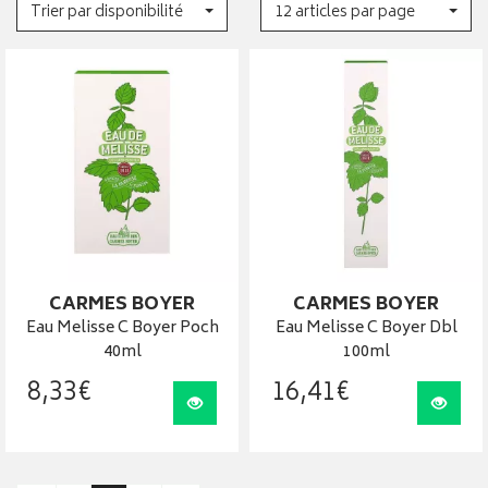
Trier par disponibilité
12 articles par page
CARMES BOYER
CARMES BOYER
Eau Melisse C Boyer Poch
Eau Melisse C Boyer Dbl
40ml
100ml
8
,
33
€
16
,
41
€
Visualiser
Visua