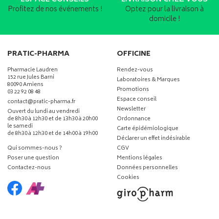
Profitez de nos événements !
Optez pour la livraison à
domicile !
PRATIC-PHARMA
OFFICINE
Pharmacie Laudren
Rendez-vous
152 rue Jules Barni
Laboratoires & Marques
80090 Amiens
Promotions
03 22 92 08 48
Espace conseil
-
-
contact
@
pratic-pharma.fr
Newsletter
Ouvert du lundi au vendredi
de 8h30 à 12h30 et de 13h30 à 20h00
Ordonnance
le samedi
Carte épidémiologique
de 8h30 à 12h30 et de 14h00 à 19h00
Déclarer un effet indésirable
Qui sommes-nous ?
CGV
Poser une question
Mentions légales
Contactez-nous
Données personnelles
Cookies