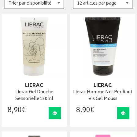
Trier par disponibilité
12 articles par page
LIERAC
LIERAC
Lierac Gel Douche
Lierac Homme Net Purifiant
Sensorielle 150ml
Vis Gel Mouss
8
,
90
€
8
,
90
€
Visualiser
Visua