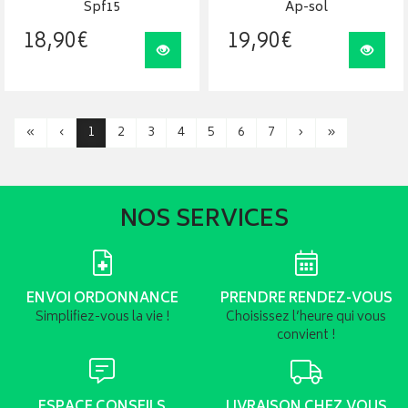
Spf15
Ap-sol
18
,
90
€
19
,
90
€
Visualiser
Visua
«
‹
1
2
3
4
5
6
7
›
»
NOS SERVICES
ENVOI ORDONNANCE
PRENDRE RENDEZ-VOUS
Simplifiez-vous la vie !
Choisissez l’heure qui vous
convient !
ESPACE CONSEILS
LIVRAISON CHEZ VOUS