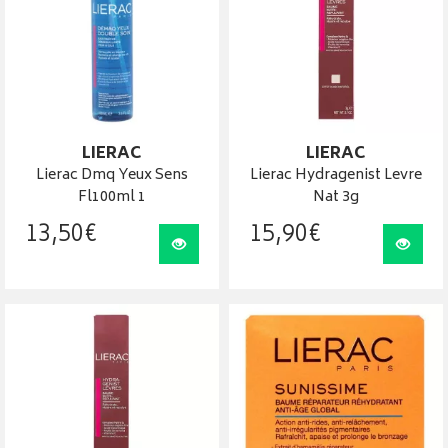
LIERAC
LIERAC
Lierac Dmq Yeux Sens
Lierac Hydragenist Levre
Fl100ml 1
Nat 3g
13
,
50
€
15
,
90
€
Visualiser
Visua