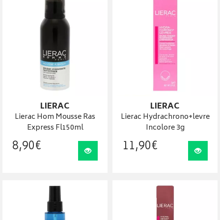
LIERAC
LIERAC
Lierac Hom Mousse Ras
Lierac Hydrachrono+levre
Express Fl150ml
Incolore 3g
8
,
90
€
11
,
90
€
Visualiser
Visua