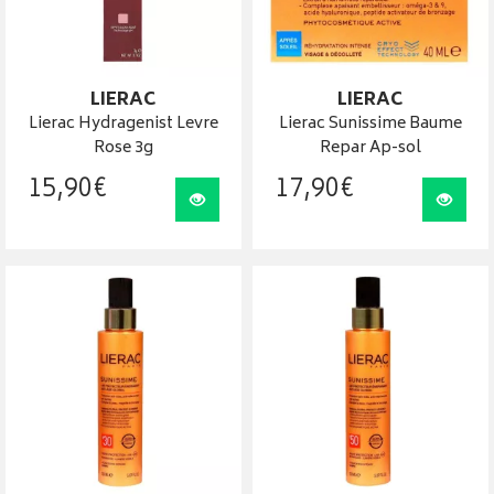
LIERAC
LIERAC
Lierac Hydragenist Levre
Lierac Sunissime Baume
Rose 3g
Repar Ap-sol
15
,
90
€
17
,
90
€
Visualiser
Visua