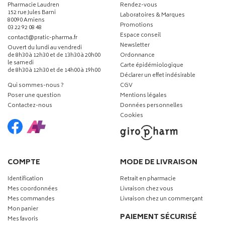
Pharmacie Laudren
Rendez-vous
152 rue Jules Barni
Laboratoires & Marques
80090 Amiens
Promotions
03 22 92 08 48
Espace conseil
-
-
contact
@
pratic-pharma.fr
Newsletter
Ouvert du lundi au vendredi
de 8h30 à 12h30 et de 13h30 à 20h00
Ordonnance
le samedi
Carte épidémiologique
de 8h30 à 12h30 et de 14h00 à 19h00
Déclarer un effet indésirable
Qui sommes-nous ?
CGV
Poser une question
Mentions légales
Contactez-nous
Données personnelles
Cookies
COMPTE
MODE DE LIVRAISON
Identification
Retrait en pharmacie
Mes coordonnées
Livraison chez vous
Mes commandes
Livraison chez un commerçant
Mon panier
PAIEMENT SÉCURISÉ
Mes favoris