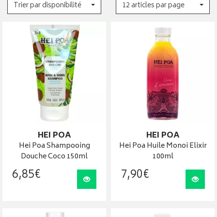
Trier par disponibilité
12 articles par page
HEI POA
HEI POA
Hei Poa Shampooing
Hei Poa Huile Monoi Elixir
Douche Coco 150ml
100ml
6
,
85
€
7
,
90
€
Visualiser
Visua