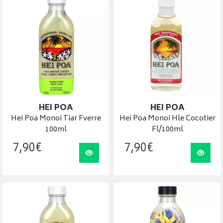
HEI POA
HEI POA
Hei Poa Monoi Tiar Fverre
Hei Poa Monoi Hle Cocotier
100ml
Fl/100ml
7
,
90
€
7
,
90
€
Visualiser
Visua