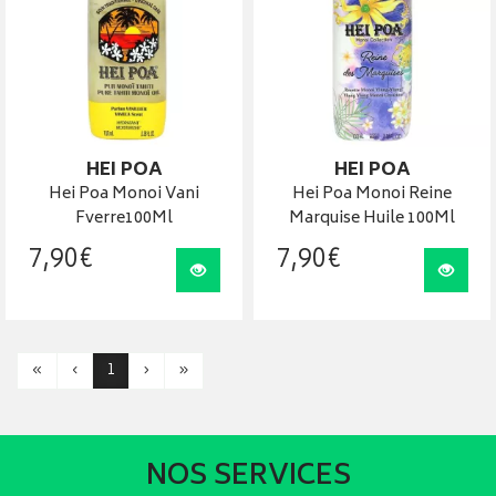
HEI POA
HEI POA
Hei Poa Monoi Vani
Hei Poa Monoi Reine
Fverre100Ml
Marquise Huile 100Ml
7
,
90
€
7
,
90
€
Visualiser
Visua
«
‹
1
›
»
NOS SERVICES