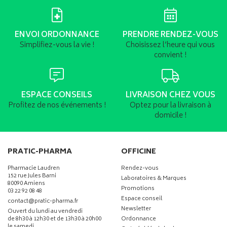
ENVOI ORDONNANCE
PRENDRE RENDEZ-VOUS
Simplifiez-vous la vie !
Choisissez l’heure qui vous
convient !
ESPACE CONSEILS
LIVRAISON CHEZ VOUS
Profitez de nos événements !
Optez pour la livraison à
domicile !
PRATIC-PHARMA
OFFICINE
Pharmacie Laudren
Rendez-vous
152 rue Jules Barni
Laboratoires & Marques
80090 Amiens
Promotions
03 22 92 08 48
Espace conseil
-
-
contact
@
pratic-pharma.fr
Newsletter
Ouvert du lundi au vendredi
de 8h30 à 12h30 et de 13h30 à 20h00
Ordonnance
le samedi