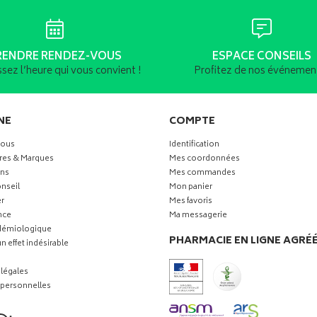
RENDRE RENDEZ-VOUS
ESPACE CONSEILS
ssez l’heure qui vous convient !
Profitez de nos événement
NE
COMPTE
vous
Identification
res & Marques
Mes coordonnées
ns
Mes commandes
nseil
Mon panier
r
Mes favoris
nce
Ma messagerie
idémiologique
PHARMACIE EN LIGNE AGRÉ
n effet indésirable
légales
personnelles