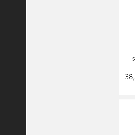
S
38
,