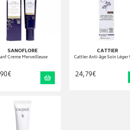
SANOFLORE
CATTIER
anf Creme Merveilleuse
Cattier Anti-âge Soin Léger
90
€
24
,
79
€
Ajouter au panier