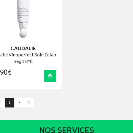
CAUDALIE
alie Vinoperfect Soin Eclair
Reg 15Ml
90
€
Visualiser
‹
1
›
»
NOS SERVICES