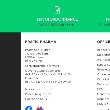
ENVOI ORDONNANCE
P
Simplifiez-vous la vie !
Choisi
PRATIC-PHARMA
OFFICI
Pharmacie Laudren
Rendez-
152 rue Jules Barni
Laboratoi
80090 Amiens
Promotio
03 22 92 08 48
Espace co
-
-
contact
@
pratic-pharma.fr
Newslette
Ouvert du lundi au vendredi
de 8h30 à 12h30 et de 13h30 à 20h00
Ordonna
le samedi
Carte ép
de 8h30 à 12h30 et de 14h00 à 19h00
Déclarer u
Qui sommes-nous ?
CGV
Poser une question
Mentions 
Contactez-nous
Données 
Cookies