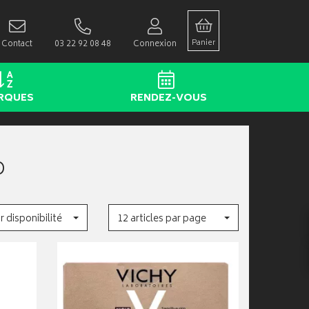
Panier
Contact
03 22 92 08 48
Connexion
RQUES
RENDEZ-VOUS
O
r disponibilité
12 articles par page