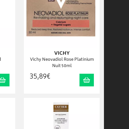
VICHY
d
Vichy Neovadiol Rose Platinium
Nuit 50ml
35
,
89
€
Ajouter au panier
Ajouter au panier