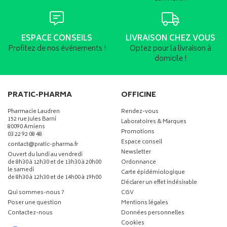
ESPACE CONSEILS
LIVRAISON CHEZ VOUS
Profitez de nos événements !
Optez pour la livraison à
domicile !
PRATIC-PHARMA
OFFICINE
Pharmacie Laudren
Rendez-vous
152 rue Jules Barni
Laboratoires & Marques
80090 Amiens
Promotions
03 22 92 08 48
Espace conseil
-
-
contact
@
pratic-pharma.fr
Newsletter
Ouvert du lundi au vendredi
de 8h30 à 12h30 et de 13h30 à 20h00
Ordonnance
le samedi
Carte épidémiologique
de 8h30 à 12h30 et de 14h00 à 19h00
Déclarer un effet indésirable
Qui sommes-nous ?
CGV
Poser une question
Mentions légales
Contactez-nous
Données personnelles
Cookies