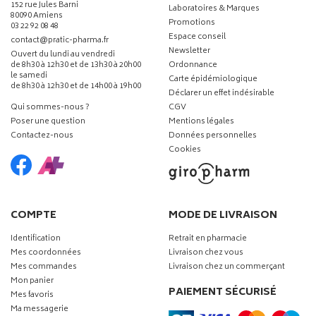
152 rue Jules Barni
Laboratoires & Marques
80090 Amiens
Promotions
03 22 92 08 48
Espace conseil
-
-
contact
@
pratic-pharma.fr
Newsletter
Ouvert du lundi au vendredi
de 8h30 à 12h30 et de 13h30 à 20h00
Ordonnance
le samedi
Carte épidémiologique
de 8h30 à 12h30 et de 14h00 à 19h00
Déclarer un effet indésirable
Qui sommes-nous ?
CGV
Poser une question
Mentions légales
Contactez-nous
Données personnelles
Cookies
COMPTE
MODE DE LIVRAISON
Identification
Retrait en pharmacie
Mes coordonnées
Livraison chez vous
Mes commandes
Livraison chez un commerçant
Mon panier
PAIEMENT SÉCURISÉ
Mes favoris
Ma messagerie