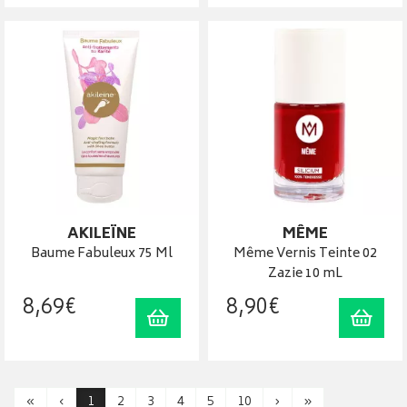
AKILEÏNE
MÊME
Baume Fabuleux 75 Ml
Même Vernis Teinte 02
Zazie 10 mL
8
,
69
€
8
,
90
€
Ajouter au panier
Ajout
«
‹
1
2
3
4
5
10
›
»