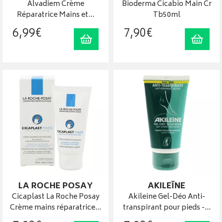
Alvadiem Crème
Bioderma Cicabio Main Cr
Réparatrice Mains et…
Tb50ml
6
,
99
€
7
,
90
€
Ajouter au panier
Ajout
LA ROCHE POSAY
AKILEÏNE
Cicaplast La Roche Posay
Akileine Gel-Déo Anti-
Crème mains réparatrice…
transpirant pour pieds -…