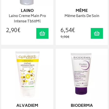
LAINO
MÊME
Laino Creme Main Pro
Même Gants De Soin
Intense Tb50Ml
2
,
90
€
6
,
54
€
Ajouter au panier
Ajout
9
,
90
€
ALVADIEM
BIODERMA