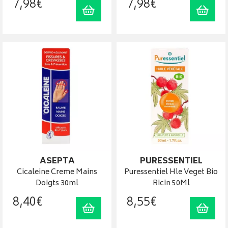
7
,
98
€
7
,
98
€
Ajouter au panier
Ajout
ASEPTA
PURESSENTIEL
Cicaleine Creme Mains
Puressentiel Hle Veget Bio
Doigts 30ml
Ricin 50Ml
8
,
40
€
8
,
55
€
Ajouter au panier
Ajout