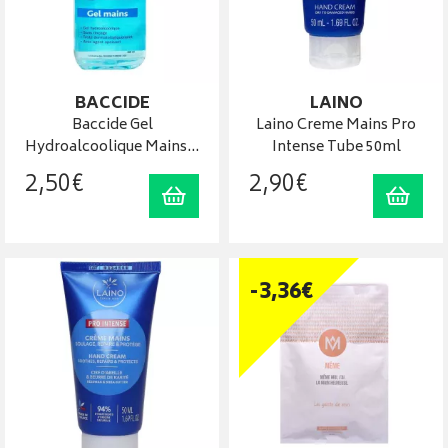
BACCIDE
LAINO
Baccide Gel
Laino Creme Mains Pro
Hydroalcoolique Mains…
Intense Tube 50ml
2
,
50
€
2
,
90
€
Ajouter au panier
Ajout
-
3
,
36
€