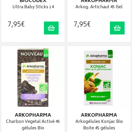
BIOCODEX
ARKOPHARMA
Ultra Baby Sticks 14
Arkog. Artichaut 45 Gel
7
,
95
€
7
,
95
€
Ajouter au panier
Ajout
ARKOPHARMA
ARKOPHARMA
Charbon Vegetal Activé 45
Arkogélules Konjac Bio
gélules Bio
Boite 45 gélules