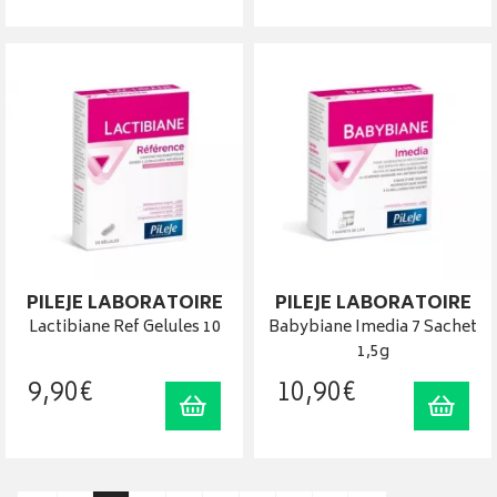
PILEJE LABORATOIRE
PILEJE LABORATOIRE
Lactibiane Ref Gelules 10
Babybiane Imedia 7 Sachet
1,5g
9
,
90
€
10
,
90
€
Ajouter au panier
Ajout