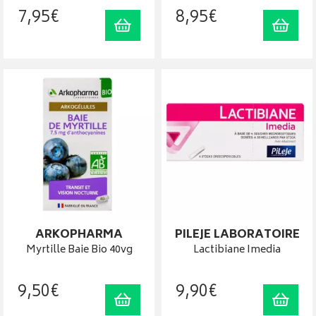
7
,
95
€
8
,
95
€
Ajouter au panier
Ajout
ARKOPHARMA
PILEJE LABORATOIRE
Myrtille Baie Bio 40vg
Lactibiane Imedia
9
,
50
€
9
,
90
€
Ajouter au panier
Ajout