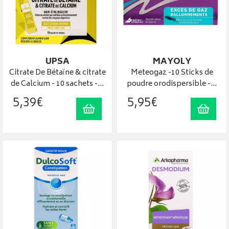
UPSA
MAYOLY
Citrate De Bétaïne & citrate
Meteogaz -10 Sticks de
de Calcium - 10 sachets -…
poudre orodispersible -…
5
,
39
€
5
,
95
€
Ajouter au panier
Ajout