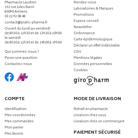
Pharmacie Laudren
Rendez-vous
152 rue Jules Barni
Laboratoires & Marques
80090 Amiens
Promotions
03 22 92 08 48
Espace conseil
-
-
contact
@
pratic-pharma.fr
Newsletter
Ouvert du lundi au vendredi
de 8h30 à 12h30 et de 13h30 à 20h00
Ordonnance
le samedi
Carte épidémiologique
de 8h30 à 12h30 et de 14h00 à 19h00
Déclarer un effet indésirable
Qui sommes-nous ?
CGV
Poser une question
Mentions légales
Contactez-nous
Données personnelles
Cookies
COMPTE
MODE DE LIVRAISON
Identification
Retrait en pharmacie
Mes coordonnées
Livraison chez vous
Mes commandes
Livraison chez un commerçant
Mon panier
PAIEMENT SÉCURISÉ
Mes favoris