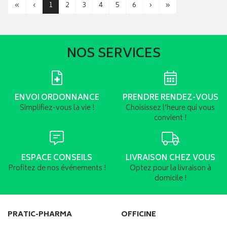
«
‹
1
2
3
4
5
6
›
»
NOS SERVICES
ENVOI ORDONNANCE
PRENDRE RENDEZ-VOUS
Simplifiez-vous la vie !
Choisissez l’heure qui vous
convient !
ESPACE CONSEILS
LIVRAISON CHEZ VOUS
Profitez de nos événements !
Optez pour la livraison à
domicile !
PRATIC-PHARMA
OFFICINE