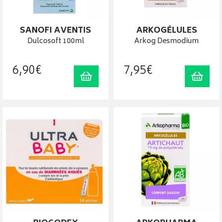
SANOFI AVENTIS
ARKOGÉLULES
Dulcosoft 100ml
Arkog Desmodium
6
,
90
€
7
,
95
€
Ajouter au panier
Ajout