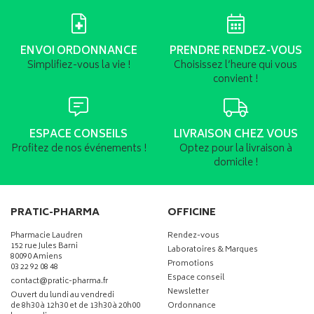
ENVOI ORDONNANCE
PRENDRE RENDEZ-VOUS
Simplifiez-vous la vie !
Choisissez l’heure qui vous
convient !
ESPACE CONSEILS
LIVRAISON CHEZ VOUS
Profitez de nos événements !
Optez pour la livraison à
domicile !
PRATIC-PHARMA
OFFICINE
Pharmacie Laudren
Rendez-vous
152 rue Jules Barni
Laboratoires & Marques
80090 Amiens
Promotions
03 22 92 08 48
Espace conseil
-
-
contact
@
pratic-pharma.fr
Newsletter
Ouvert du lundi au vendredi
de 8h30 à 12h30 et de 13h30 à 20h00
Ordonnance