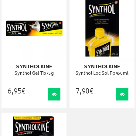
SYNTHOLKINÉ
SYNTHOLKINÉ
Synthol Gel Tb75g
Synthol Loc Sol Fp450ml
6
,
95
€
7
,
90
€
Visualiser
Visua