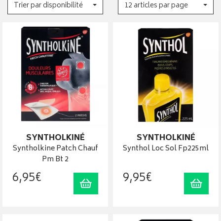
Trier par disponibilité
12 articles par page
SYNTHOLKINÉ
SYNTHOLKINÉ
Syntholkine Patch Chauf
Synthol Loc Sol Fp225ml
Pm Bt 2
6
,
95
€
9
,
95
€
Ajouter au panier
Ajout