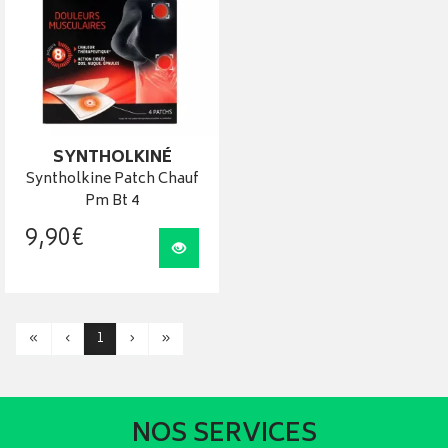
SYNTHOLKINÉ
Syntholkine Patch Chauf
Pm Bt 4
9
,
90
€
Visualiser
«
‹
1
›
»
NOS SERVICES