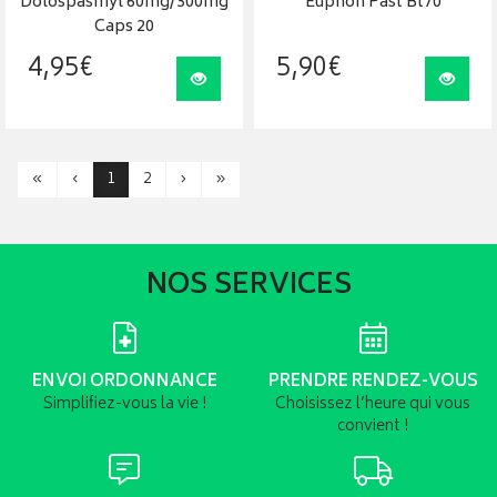
Dolospasmyl 60mg/300mg
Euphon Past Bt70
Caps 20
4
,
95
€
5
,
90
€
Visualiser
Visua
«
‹
1
2
›
»
NOS SERVICES
ENVOI ORDONNANCE
PRENDRE RENDEZ-VOUS
Simplifiez-vous la vie !
Choisissez l’heure qui vous
convient !