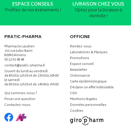
ESPACE CONSEILS
LIVRAISON CHEZ VOUS
Profitez de nos événements !
Optez pour la livraison à
domicile !
PRATIC-PHARMA
OFFICINE
Pharmacie Laudren
Rendez-vous
152 rue Jules Barni
Laboratoires & Marques
80090 Amiens
Promotions
03 22 92 08 48
Espace conseil
-
-
contact
@
pratic-pharma.fr
Newsletter
Ouvert du lundi au vendredi
de 8h30 à 12h30 et de 13h30 à 20h00
Ordonnance
le samedi
Carte épidémiologique
de 8h30 à 12h30 et de 14h00 à 19h00
Déclarer un effet indésirable
Qui sommes-nous ?
CGV
Poser une question
Mentions légales
Contactez-nous
Données personnelles
Cookies