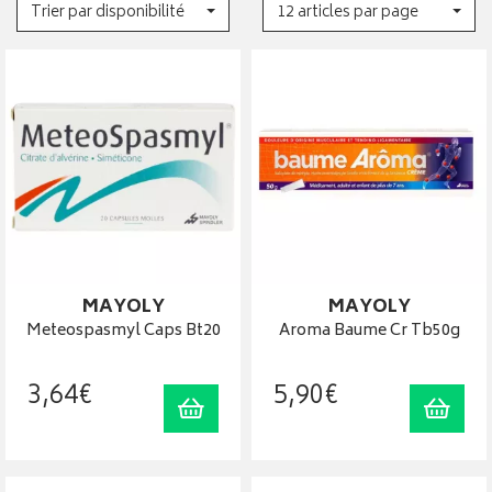
Trier par disponibilité
12 articles par page
MAYOLY
MAYOLY
Meteospasmyl Caps Bt20
Aroma Baume Cr Tb50g
3
,
64
€
5
,
90
€
Ajouter au panier
Ajout