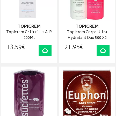
TOPICREM
TOPICREM
Topicrem Cr Ur10 Lis A-R
Topicrem Corps Ultra
200Ml
Hydratant Duo 500 X2
13
,
59
€
21
,
95
€
Ajouter au panier
Ajout