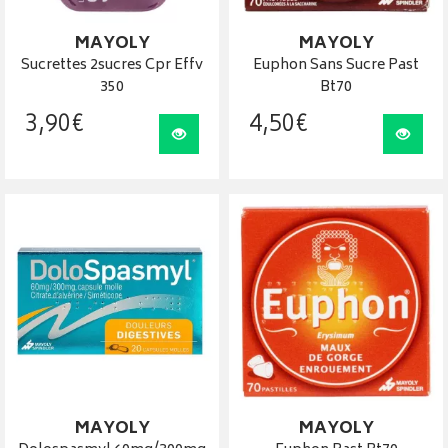
MAYOLY
MAYOLY
Sucrettes 2sucres Cpr Effv
Euphon Sans Sucre Past
350
Bt70
3
,
90
€
4
,
50
€
Visualiser
Visua
MAYOLY
MAYOLY