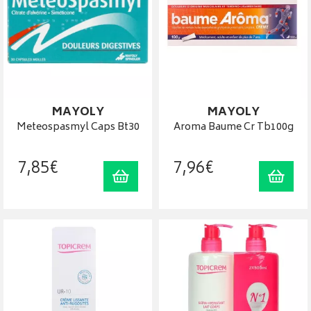
MAYOLY
MAYOLY
Meteospasmyl Caps Bt30
Aroma Baume Cr Tb100g
7
,
85
€
7
,
96
€
Ajouter au panier
Ajout