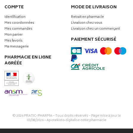
COMPTE
MODE DE LIVRAISON
Identification
Retrait en pharmacie
Mes coordonnées
Livraison chez vous
Mes commandes
Livraison chez un commerçant
Mon panier
PAIEMENT SÉCURISÉ
Mes favoris
Ma messagerie
PHARMACIE EN LIGNE
AGRÉÉE
© 2026
PRATIC-PHARMA
– Tous droits réservés – Page mise à jour le
03/08/2026 –
Apotekisto digitalise cette pharmacie