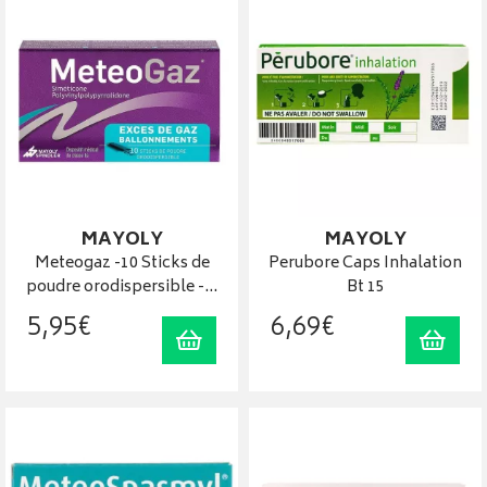
MAYOLY
MAYOLY
Meteogaz -10 Sticks de
Perubore Caps Inhalation
poudre orodispersible -…
Bt 15
5
,
95
€
6
,
69
€
Ajouter au panier
Ajout