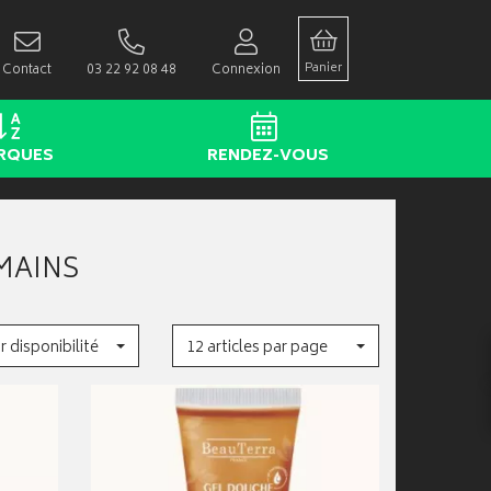
Panier
Contact
03 22 92 08 48
Connexion
RQUES
RENDEZ-VOUS
 MAINS
r disponibilité
12 articles par page