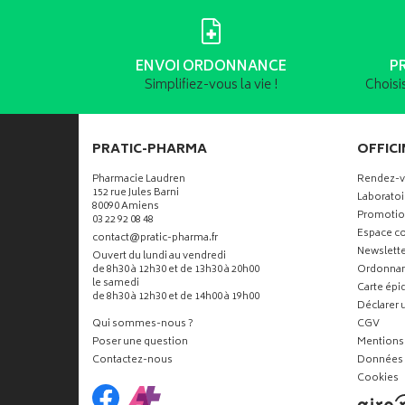
ENVOI ORDONNANCE
P
Simplifiez-vous la vie !
Choisi
PRATIC-PHARMA
OFFICI
Pharmacie Laudren
Rendez-
152 rue Jules Barni
Laboratoi
80090 Amiens
Promotio
03 22 92 08 48
Espace co
-
-
contact
@
pratic-pharma.fr
Newslette
Ouvert du lundi au vendredi
de 8h30 à 12h30 et de 13h30 à 20h00
Ordonna
le samedi
Carte ép
de 8h30 à 12h30 et de 14h00 à 19h00
Déclarer u
Qui sommes-nous ?
CGV
Poser une question
Mentions 
Contactez-nous
Données 
Cookies