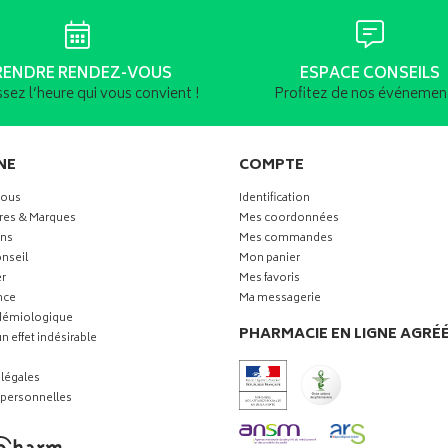
RENDRE RENDEZ-VOUS
ESPACE CONSEILS
ssez l’heure qui vous convient !
Profitez de nos événement
NE
COMPTE
vous
Identification
res & Marques
Mes coordonnées
ns
Mes commandes
nseil
Mon panier
r
Mes favoris
nce
Ma messagerie
idémiologique
PHARMACIE EN LIGNE AGRÉ
n effet indésirable
légales
personnelles