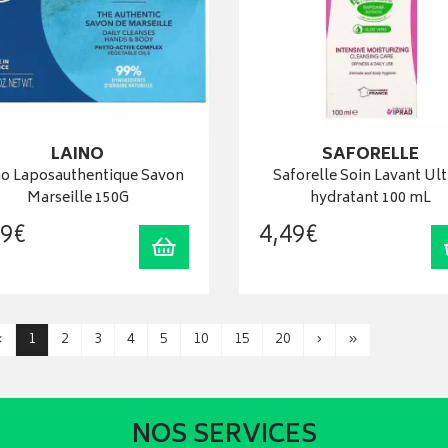
LAINO
SAFORELLE
no Laposauthentique Savon
Saforelle Soin Lavant Ult
Marseille 150G
hydratant 100 mL
9
€
4
,
49
€
Ajouter au panier
‹
1
2
3
4
5
10
15
20
›
»
NOS SERVICES