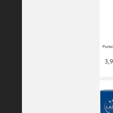
Puress
3
,
9