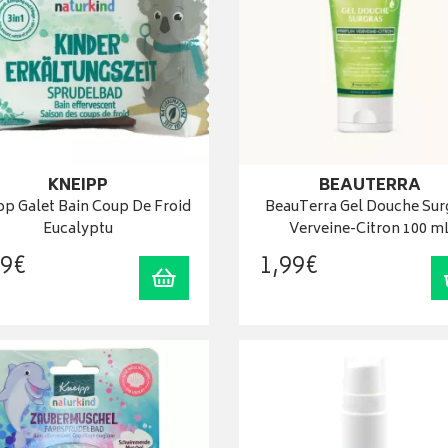
KNEIPP
BEAUTERRA
pp Galet Bain Coup De Froid
BeauTerra Gel Douche Sur
Eucalyptu
Verveine-Citron 100 m
9
€
1
,
99
€
Ajouter au panier