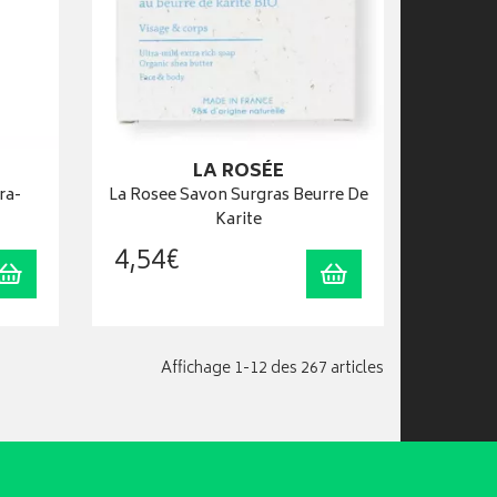
LA ROSÉE
ra-
La Rosee Savon Surgras Beurre De
Karite
4
,
54
€
Ajouter au panier
Ajouter au panier
Affichage 1-12 des 267 articles