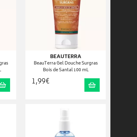
BEAUTERRA
gras
BeauTerra Gel Douche Surgras
L
Bois de Santal 100 mL
1
,
99
€
Ajouter au panier
Ajouter au panier