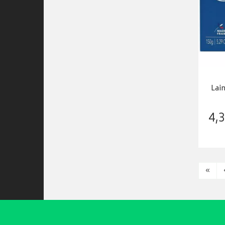
Lai
4
,
3
«