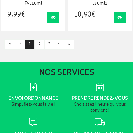
Fv210ml
250ml1
9
,
99
€
10
,
90
€
Visualiser
Visua
«
‹
1
2
3
›
»
NOS SERVICES
ENVOI ORDONNANCE
PRENDRE RENDEZ-VOUS
Simplifiez-vous la vie !
Choisissez l’heure qui vous
convient !