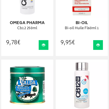
OMEGA PHARMA
BI-OIL
Cb12 250ml
Bi-oil Huile Fl60ml 1
9
,
78
€
9
,
95
€
Visualiser
Visua