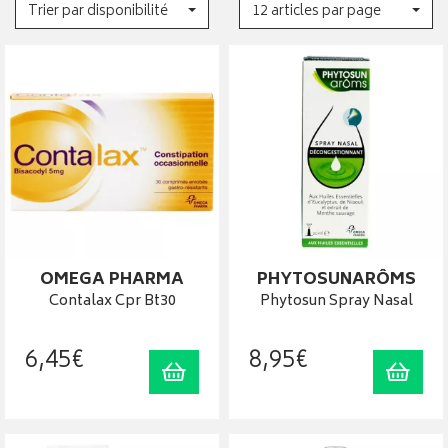
Trier par disponibilité
12 articles par page
OMEGA PHARMA
PHYTOSUNARÔMS
Contalax Cpr Bt30
Phytosun Spray Nasal
6
,
45
€
8
,
95
€
Ajouter au panier
Ajout