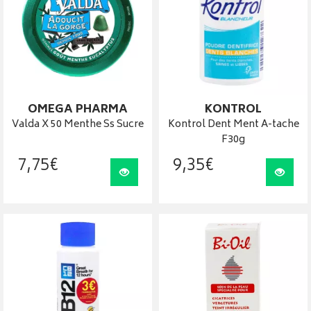
OMEGA PHARMA
KONTROL
Valda X 50 Menthe Ss Sucre
Kontrol Dent Ment A-tache
F30g
7
,
75
€
9
,
35
€
Visualiser
Visua