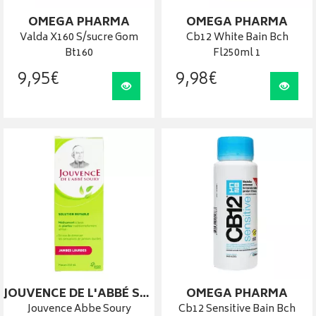
OMEGA PHARMA
OMEGA PHARMA
Valda X160 S/sucre Gom
Cb12 White Bain Bch
Bt160
Fl250ml 1
9
,
95
€
9
,
98
€
Visualiser
Visua
JOUVENCE DE L'ABBÉ SOURY
OMEGA PHARMA
Jouvence Abbe Soury
Cb12 Sensitive Bain Bch