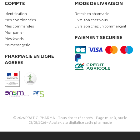
COMPTE
MODE DE LIVRAISON
Identification
Retrait en pharmacie
Mes coordonnées
Livraison chez vous
Mes commandes
Livraison chez un commerçant
Mon panier
PAIEMENT SÉCURISÉ
Mes favoris
Ma messagerie
PHARMACIE EN LIGNE
AGRÉÉE
© 2026
PRATIC-PHARMA
– Tous droits réservés – Page mise à jour le
03/08/2026 –
Apotekisto digitalise cette pharmacie