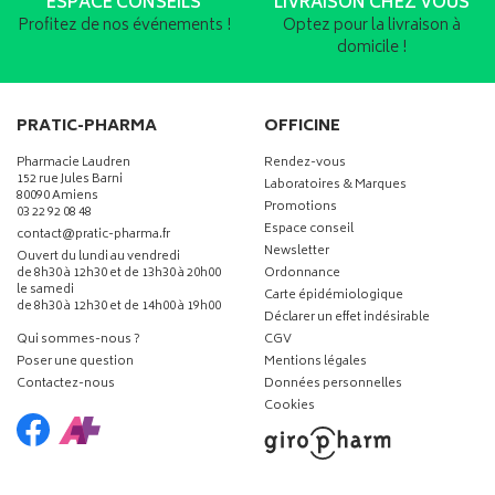
ESPACE CONSEILS
LIVRAISON CHEZ VOUS
Profitez de nos événements !
Optez pour la livraison à
domicile !
PRATIC-PHARMA
OFFICINE
Pharmacie Laudren
Rendez-vous
152 rue Jules Barni
Laboratoires & Marques
80090 Amiens
Promotions
03 22 92 08 48
Espace conseil
-
-
contact
@
pratic-pharma.fr
Newsletter
Ouvert du lundi au vendredi
de 8h30 à 12h30 et de 13h30 à 20h00
Ordonnance
le samedi
Carte épidémiologique
de 8h30 à 12h30 et de 14h00 à 19h00
Déclarer un effet indésirable
Qui sommes-nous ?
CGV
Poser une question
Mentions légales
Contactez-nous
Données personnelles
Cookies