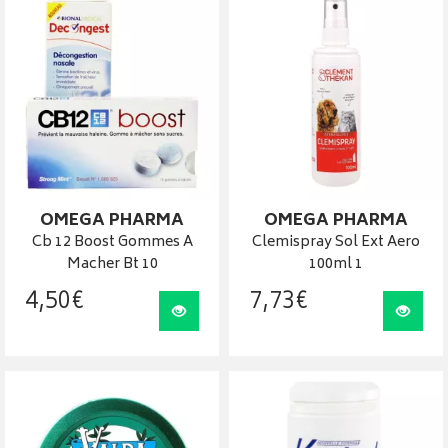
OMEGA PHARMA
OMEGA PHARMA
Cb 12 Boost Gommes A
Clemispray Sol Ext Aero
Macher Bt 10
100ml 1
4
,
50
€
7
,
73
€
Visualiser
Visua