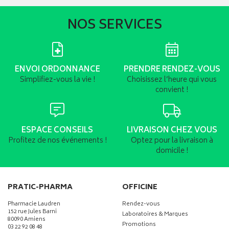
NOS SERVICES
ENVOI ORDONNANCE
PRENDRE RENDEZ-VOUS
Simplifiez-vous la vie !
Choisissez l’heure qui vous
convient !
ESPACE CONSEILS
LIVRAISON CHEZ VOUS
Profitez de nos événements !
Optez pour la livraison à
domicile !
PRATIC-PHARMA
OFFICINE
Pharmacie Laudren
Rendez-vous
152 rue Jules Barni
Laboratoires & Marques
80090 Amiens
Promotions
03 22 92 08 48