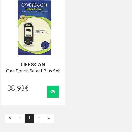
LIFESCAN
One Touch Select Plus Set
38
,
93
€
Visualiser
«
‹
1
›
»