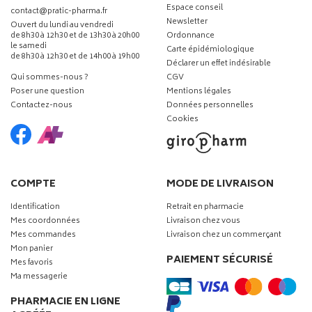
Espace conseil
-
-
contact
@
pratic-pharma.fr
Newsletter
Ouvert du lundi au vendredi
de 8h30 à 12h30 et de 13h30 à 20h00
Ordonnance
le samedi
Carte épidémiologique
de 8h30 à 12h30 et de 14h00 à 19h00
Déclarer un effet indésirable
Qui sommes-nous ?
CGV
Poser une question
Mentions légales
Contactez-nous
Données personnelles
Cookies
COMPTE
MODE DE LIVRAISON
Identification
Retrait en pharmacie
Mes coordonnées
Livraison chez vous
Mes commandes
Livraison chez un commerçant
Mon panier
PAIEMENT SÉCURISÉ
Mes favoris
Ma messagerie
PHARMACIE EN LIGNE