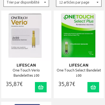
Trier par disponibilité
12 articles par page
LIFESCAN
LIFESCAN
One Touch Verio
One Touch Select Bandelet
Bandelettes 100
100
35
,
87
€
35
,
87
€
Ajouter au panier
Ajout