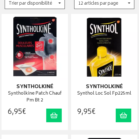
Trier par disponibilité
12 articles par page
SYNTHOLKINÉ
SYNTHOLKINÉ
Syntholkine Patch Chauf
Synthol Loc Sol Fp225ml
Pm Bt 2
6
,
95
€
9
,
95
€
Ajouter au panier
Ajout