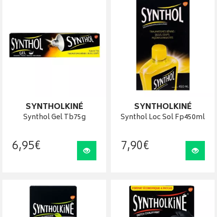
SYNTHOLKINÉ
SYNTHOLKINÉ
Synthol Gel Tb75g
Synthol Loc Sol Fp450ml
6
,
95
€
7
,
90
€
Visualiser
Visua