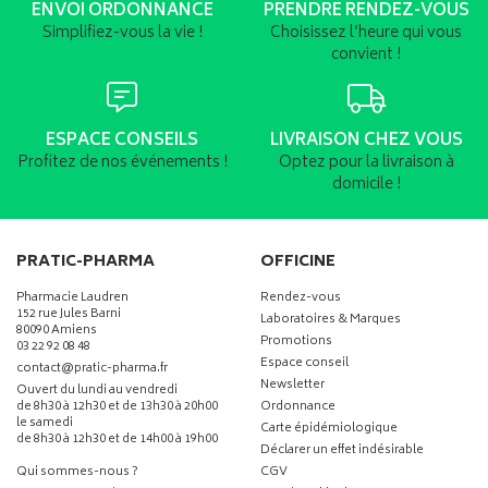
ENVOI ORDONNANCE
PRENDRE RENDEZ-VOUS
Simplifiez-vous la vie !
Choisissez l’heure qui vous
convient !
ESPACE CONSEILS
LIVRAISON CHEZ VOUS
Profitez de nos événements !
Optez pour la livraison à
domicile !
PRATIC-PHARMA
OFFICINE
Pharmacie Laudren
Rendez-vous
152 rue Jules Barni
Laboratoires & Marques
80090 Amiens
Promotions
03 22 92 08 48
Espace conseil
-
-
contact
@
pratic-pharma.fr
Newsletter
Ouvert du lundi au vendredi
de 8h30 à 12h30 et de 13h30 à 20h00
Ordonnance
le samedi
Carte épidémiologique
de 8h30 à 12h30 et de 14h00 à 19h00
Déclarer un effet indésirable
Qui sommes-nous ?
CGV