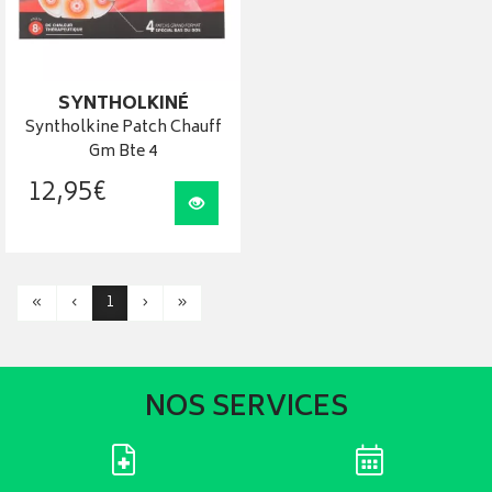
SYNTHOLKINÉ
Syntholkine Patch Chauff
Gm Bte 4
12
,
95
€
Visualiser
«
‹
1
›
»
NOS SERVICES