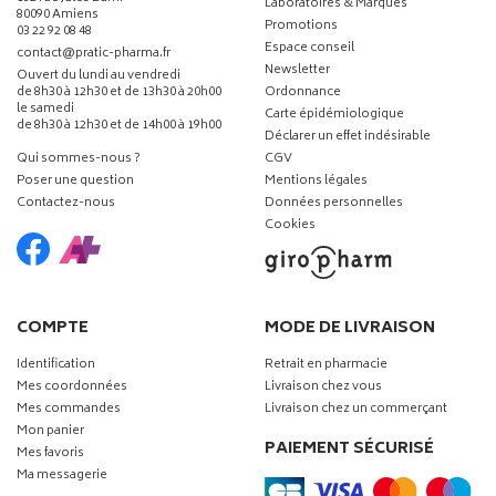
Laboratoires & Marques
80090 Amiens
Promotions
03 22 92 08 48
Espace conseil
-
-
contact
@
pratic-pharma.fr
Newsletter
Ouvert du lundi au vendredi
de 8h30 à 12h30 et de 13h30 à 20h00
Ordonnance
le samedi
Carte épidémiologique
de 8h30 à 12h30 et de 14h00 à 19h00
Déclarer un effet indésirable
Qui sommes-nous ?
CGV
Poser une question
Mentions légales
Contactez-nous
Données personnelles
Cookies
COMPTE
MODE DE LIVRAISON
Identification
Retrait en pharmacie
Mes coordonnées
Livraison chez vous
Mes commandes
Livraison chez un commerçant
Mon panier
PAIEMENT SÉCURISÉ
Mes favoris
Ma messagerie