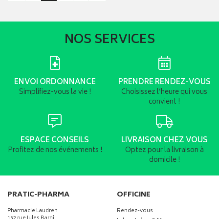
NOS SERVICES
ENVOI ORDONNANCE
PRENDRE RENDEZ-VOUS
Simplifiez-vous la vie !
Choisissez l’heure qui vous
convient !
ESPACE CONSEILS
LIVRAISON CHEZ VOUS
Profitez de nos événements !
Optez pour la livraison à
domicile !
PRATIC-PHARMA
OFFICINE
Pharmacie Laudren
Rendez-vous
152 rue Jules Barni