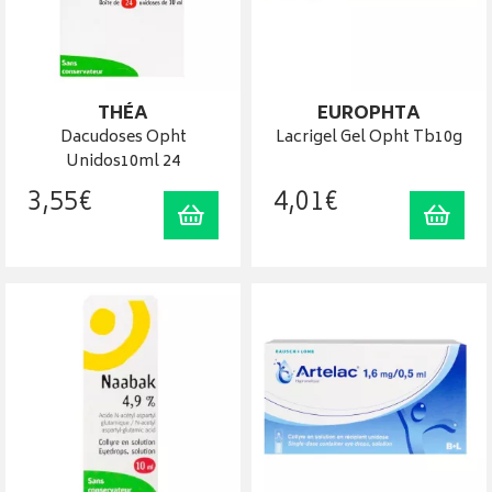
THÉA
EUROPHTA
Dacudoses Opht
Lacrigel Gel Opht Tb10g
Unidos10ml 24
3
,
55
€
4
,
01
€
Ajouter au panier
Ajout