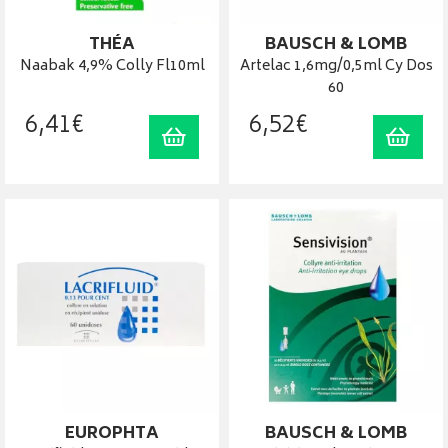
THÉA
BAUSCH & LOMB
Naabak 4,9% Colly Fl10ml
Artelac 1,6mg/0,5ml Cy Dos
60
6
,
41
€
6
,
52
€
Ajouter au panier
Ajout
EUROPHTA
BAUSCH & LOMB