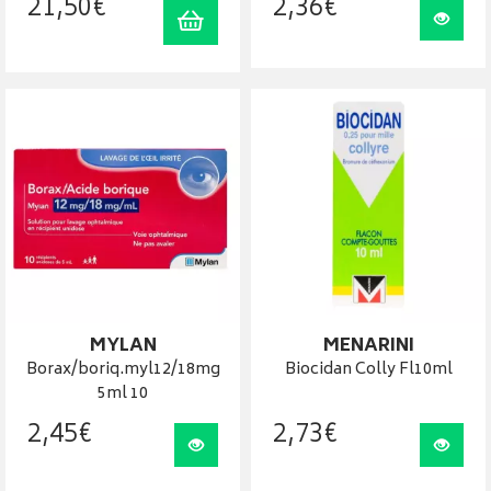
21
,
50
€
2
,
36
€
Ajouter au panier
Visua
MYLAN
MENARINI
Borax/boriq.myl12/18mg
Biocidan Colly Fl10ml
5ml 10
2
,
45
€
2
,
73
€
Visualiser
Visua