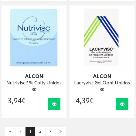
ALCON
ALCON
Nutrivisc 5% Colly Unidos
Lacryvisc Gel Opht Unidos
30
30
3
,
94
€
4
,
39
€
Visualiser
Visua
«
‹
1
2
›
»