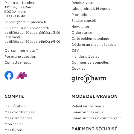
Pharmacie Laudren
Rendez-vous
152 rue Jules Barni
Laboratoires & Marques
80090 Amiens
Promotions
03 22 92 08 48
Espace conseil
-
-
contact
@
pratic-pharma.fr
Newsletter
Ouvert du lundi au vendredi
de 8h30 à 12h30 et de 13h30 à 20h00
Ordonnance
le samedi
Carte épidémiologique
de 8h30 à 12h30 et de 14h00 à 19h00
Déclarer un effet indésirable
Qui sommes-nous ?
CGV
Poser une question
Mentions légales
Contactez-nous
Données personnelles
Cookies
COMPTE
MODE DE LIVRAISON
Identification
Retrait en pharmacie
Mes coordonnées
Livraison chez vous
Mes commandes
Livraison chez un commerçant
Mon panier
PAIEMENT SÉCURISÉ
Mes favoris