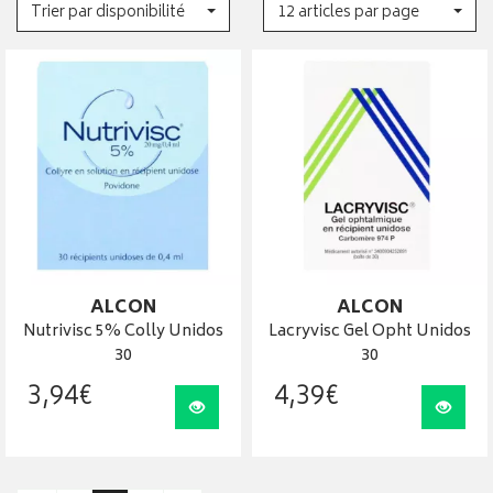
Trier par disponibilité
12 articles par page
ALCON
ALCON
Nutrivisc 5% Colly Unidos
Lacryvisc Gel Opht Unidos
30
30
3
,
94
€
4
,
39
€
Visualiser
Visua