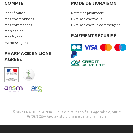
COMPTE
MODE DE LIVRAISON
Identification
Retrait en pharmacie
Mes coordonnées
Livraison chez vous
Mes commandes
Livraison chez un commerçant
Mon panier
PAIEMENT SÉCURISÉ
Mes favoris
Ma messagerie
PHARMACIE EN LIGNE
AGRÉÉE
© 2026
PRATIC-PHARMA
– Tous droits réservés – Page mise à jour le
03/08/2026 –
Apotekisto digitalise cette pharmacie