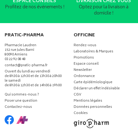
ESPACE CONSEILS
LIVRAISON CHEZ VOUS
Profitez de nos événements !
Optez pour la livraison à
domicile !
PRATIC-PHARMA
OFFICINE
Pharmacie Laudren
Rendez-vous
152 rue Jules Barni
Laboratoires & Marques
80090 Amiens
Promotions
03 22 92 08 48
Espace conseil
-
-
contact
@
pratic-pharma.fr
Newsletter
Ouvert du lundi au vendredi
de 8h30 à 12h30 et de 13h30 à 20h00
Ordonnance
le samedi
Carte épidémiologique
de 8h30 à 12h30 et de 14h00 à 19h00
Déclarer un effet indésirable
Qui sommes-nous ?
CGV
Poser une question
Mentions légales
Contactez-nous
Données personnelles
Cookies