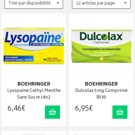
Trier par disponibilité
12 articles par page
BOEHRINGER
BOEHRINGER
Lysopaine Cethyl Menthe
Dulcolax 5mg Comprimé
Sans Sucre 18x2
Bt30
6
,
46
€
6
,
95
€
Ajouter au panier
Ajout