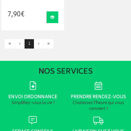
7
,
90
€
Visualiser
«
‹
1
›
»
NOS SERVICES
ENVOI ORDONNANCE
PRENDRE RENDEZ-VOUS
Simplifiez-vous la vie !
Choisissez l’heure qui vous
convient !