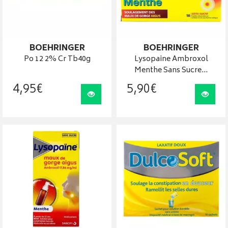
BOEHRINGER
BOEHRINGER
Po 12 2% Cr Tb40g
Lysopaine Ambroxol
Menthe Sans Sucre…
4
,
95
€
5
,
90
€
Visualiser
Visua