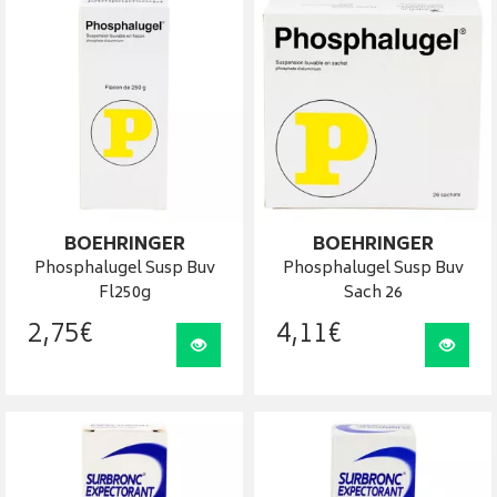
BOEHRINGER
BOEHRINGER
Phosphalugel Susp Buv
Phosphalugel Susp Buv
Fl250g
Sach 26
2
,
75
€
4
,
11
€
Visualiser
Visua