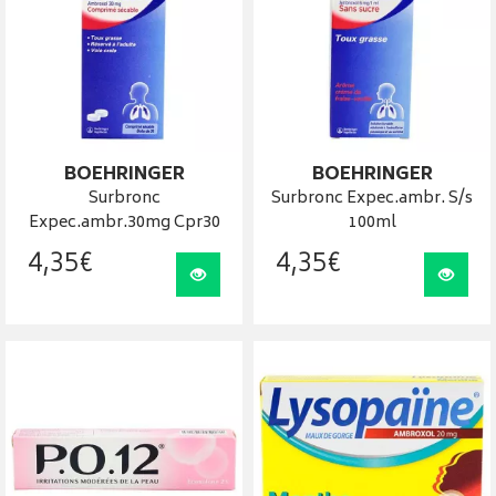
BOEHRINGER
BOEHRINGER
Surbronc
Surbronc Expec.ambr. S/s
Expec.ambr.30mg Cpr30
100ml
4
,
35
€
4
,
35
€
Visualiser
Visua