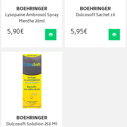
BOEHRINGER
BOEHRINGER
Lysopaine Ambroxol Spray
Dulcosoft Sachet 10
Menthe 20ml
5
,
90
€
5
,
95
€
Visualiser
Visua
BOEHRINGER
Dulcosoft Solution 250 Ml