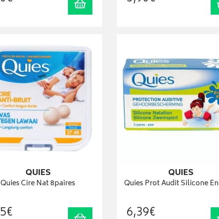
Ajouter au panier
QUIES
QUIES
Quies Cire Nat 8paires
Quies Prot Audit Silicone En
5
€
6
,
39
€
Ajouter au panier