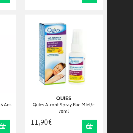
QUIES
 6 Ans
Quies A-ronf Spray Buc Miel/c
70ml
11
,
90
€
Ajouter au panier
Ajouter au panier