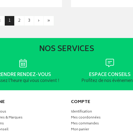
‹
1
2
3
›
»
NOS SERVICES
RENDRE RENDEZ-VOUS
ESPACE CONSEILS
ssez l’heure qui vous convient !
Profitez de nos événement
NE
COMPTE
vous
Identification
res & Marques
Mes coordonnées
ns
Mes commandes
nseil
Mon panier