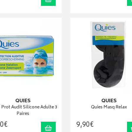
QUIES
QUIES
 Prot Audit Silicone Adulte 3
Quies Masq Relax
Paires
0
€
9
,
90
€
Ajouter au panier