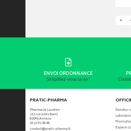
«
ENVOI ORDONNANCE
P
Simplifiez-vous la vie !
Choisi
PRATIC-PHARMA
OFFICI
Pharmacie Laudren
Rendez-
152 rue Jules Barni
Laboratoi
80090 Amiens
Promotio
03 22 92 08 48
Espace co
-
-
contact
@
pratic-pharma.fr