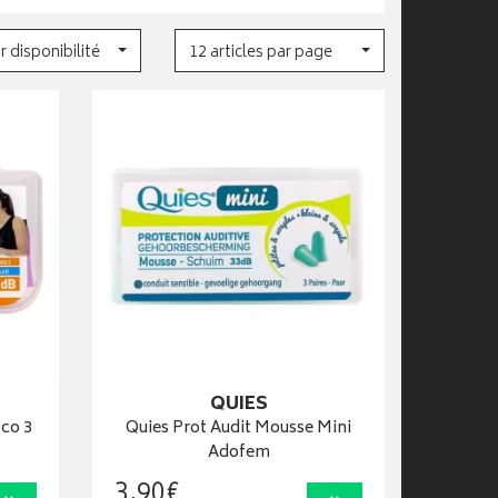
r disponibilité
12 articles par page
QUIES
sco 3
Quies Prot Audit Mousse Mini
Adofem
3
,
90
€