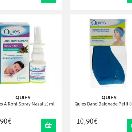
QUIES
QUIES
es A Ronf Spray Nasal 15ml
Quies Band Baignade Petit 0
90
€
10
,
90
€
Ajouter au panier