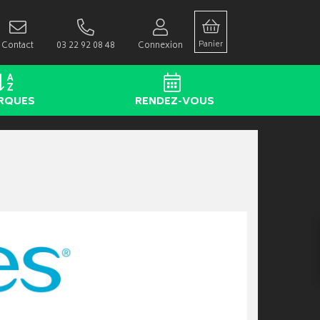
Panier
Contact
03 22 92 08 48
Connexion
RQUES
RENDEZ-VOUS