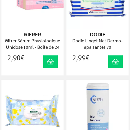
GIFRER
DODIE
Gifrer Sérum Physiologique
Dodie Linget Net Dermo-
Unidose 10ml - Boîte de 24
apaisantes 70
2
,
90
€
2
,
99
€
Ajouter au panier
Ajout