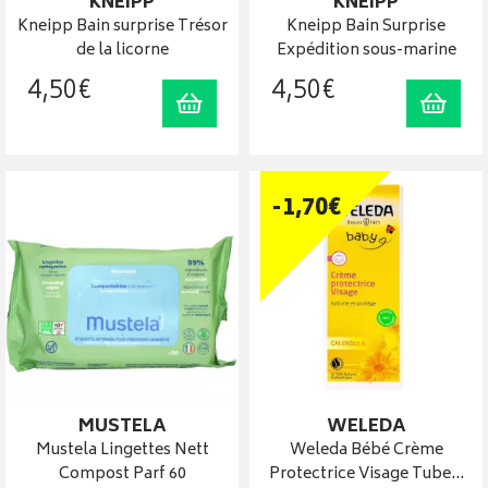
KNEIPP
KNEIPP
Kneipp Bain surprise Trésor
Kneipp Bain Surprise
de la licorne
Expédition sous-marine
4
,
50
€
4
,
50
€
Ajouter au panier
Ajout
-
1
,
70
€
MUSTELA
WELEDA
Mustela Lingettes Nett
Weleda Bébé Crème
Compost Parf 60
Protectrice Visage Tube…