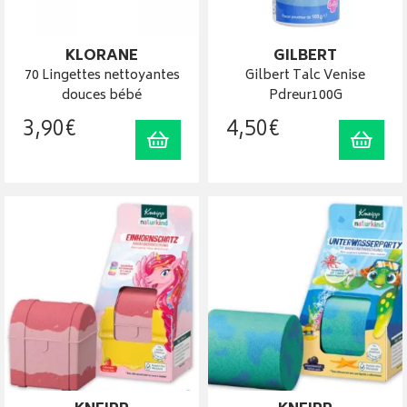
KLORANE
GILBERT
70 Lingettes nettoyantes
Gilbert Talc Venise
douces bébé
Pdreur100G
3
,
90
€
4
,
50
€
Ajouter au panier
Ajout