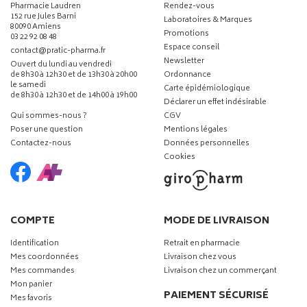
Pharmacie Laudren
Rendez-vous
152 rue Jules Barni
Laboratoires & Marques
80090 Amiens
Promotions
03 22 92 08 48
Espace conseil
-
-
contact
@
pratic-pharma.fr
Newsletter
Ouvert du lundi au vendredi
de 8h30 à 12h30 et de 13h30 à 20h00
Ordonnance
le samedi
Carte épidémiologique
de 8h30 à 12h30 et de 14h00 à 19h00
Déclarer un effet indésirable
Qui sommes-nous ?
CGV
Poser une question
Mentions légales
Contactez-nous
Données personnelles
Cookies
COMPTE
MODE DE LIVRAISON
Identification
Retrait en pharmacie
Mes coordonnées
Livraison chez vous
Mes commandes
Livraison chez un commerçant
Mon panier
PAIEMENT SÉCURISÉ
Mes favoris