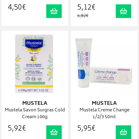
4
,
50
€
5
,
12
€
Ajouter au panier
Ajout
6
,
82
€
MUSTELA
MUSTELA
Mustela Savon Surgras Cold
Mustela Creme Change
Cream 100g
1/2/3 50ml
5
,
92
€
5
,
95
€
Ajouter au panier
Ajout