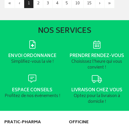
«
‹
1
2
3
4
5
10
15
›
»
NOS SERVICES
ENVOI ORDONNANCE
PRENDRE RENDEZ-VOUS
Simplifiez-vous la vie !
Choisissez l’heure qui vous
convient !
ESPACE CONSEILS
LIVRAISON CHEZ VOUS
Profitez de nos événements !
Optez pour la livraison à
domicile !
PRATIC-PHARMA
OFFICINE