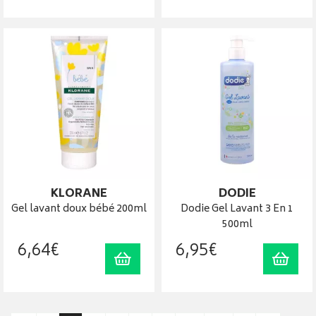
KLORANE
DODIE
Gel lavant doux bébé 200ml
Dodie Gel Lavant 3 En 1
500ml
6
,
64
€
6
,
95
€
Ajouter au panier
Ajout