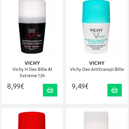
VICHY
VICHY
Vichy H Deo Bille At
Vichy Deo Antitranspi Bille
Extreme 72h
8
,
99
€
9
,
49
€
Ajouter au panier
Ajout