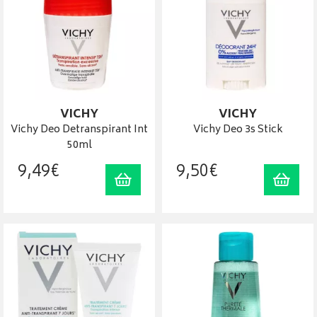
VICHY
VICHY
Vichy Deo Detranspirant Int
Vichy Deo 3s Stick
50ml
9
,
49
€
9
,
50
€
Ajouter au panier
Ajout