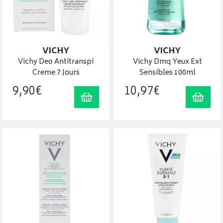
VICHY
VICHY
Vichy Deo Antitranspi
Vichy Dmq Yeux Ext
Creme 7 Jours
Sensibles 100ml
9
,
90
€
10
,
97
€
Ajouter au panier
Ajout