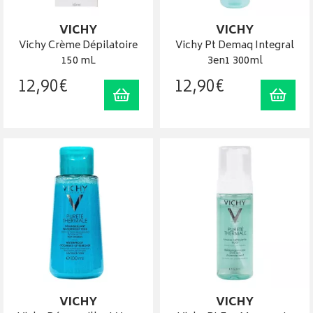
VICHY
VICHY
Vichy Crème Dépilatoire
Vichy Pt Demaq Integral
150 mL
3en1 300ml
12
,
90
€
12
,
90
€
Ajouter au panier
Ajout
VICHY
VICHY