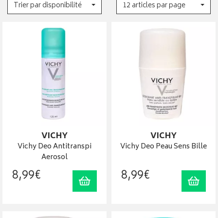
Trier par disponibilité
12 articles par page
VICHY
VICHY
Vichy Deo Antitranspi
Vichy Deo Peau Sens Bille
Aerosol
8
,
99
€
8
,
99
€
Ajouter au panier
Ajout