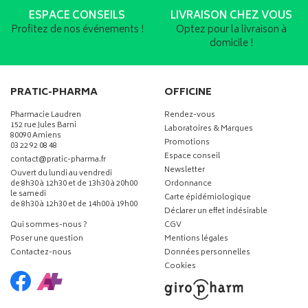
ESPACE CONSEILS
LIVRAISON CHEZ VOUS
Profitez de nos événements !
Optez pour la livraison à
domicile !
PRATIC-PHARMA
OFFICINE
Pharmacie Laudren
Rendez-vous
152 rue Jules Barni
Laboratoires & Marques
80090 Amiens
Promotions
03 22 92 08 48
Espace conseil
-
-
contact
@
pratic-pharma.fr
Newsletter
Ouvert du lundi au vendredi
de 8h30 à 12h30 et de 13h30 à 20h00
Ordonnance
le samedi
Carte épidémiologique
de 8h30 à 12h30 et de 14h00 à 19h00
Déclarer un effet indésirable
Qui sommes-nous ?
CGV
Poser une question
Mentions légales
Contactez-nous
Données personnelles
Cookies