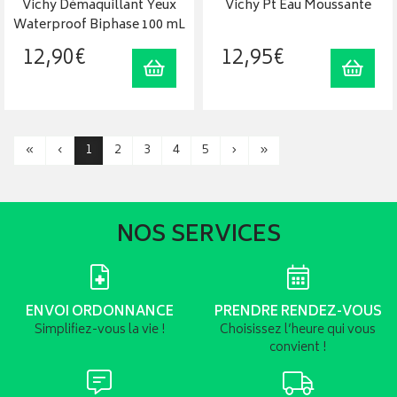
Vichy Démaquillant Yeux
Vichy Pt Eau Moussante
Waterproof Biphase 100 mL
12
,
90
€
12
,
95
€
Ajouter au panier
Ajout
«
‹
1
2
3
4
5
›
»
NOS SERVICES
ENVOI ORDONNANCE
PRENDRE RENDEZ-VOUS
Simplifiez-vous la vie !
Choisissez l’heure qui vous
convient !