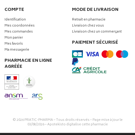
COMPTE
MODE DE LIVRAISON
Identification
Retrait en pharmacie
Mes coordonnées
Livraison chez vous
Mes commandes
Livraison chez un commerçant
Mon panier
PAIEMENT SÉCURISÉ
Mes favoris
Ma messagerie
PHARMACIE EN LIGNE
AGRÉÉE
© 2026
PRATIC-PHARMA
– Tous droits réservés – Page mise à jour le
03/08/2026 –
Apotekisto digitalise cette pharmacie