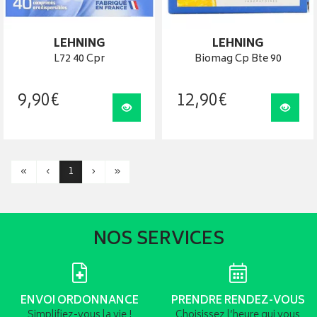
LEHNING
LEHNING
L72 40 Cpr
Biomag Cp Bte 90
9
,
90
€
12
,
90
€
Visualiser
Visua
«
‹
1
›
»
NOS SERVICES
ENVOI ORDONNANCE
PRENDRE RENDEZ-VOUS
Simplifiez-vous la vie !
Choisissez l’heure qui vous