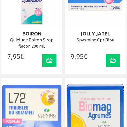
BOIRON
JOLLY JATEL
Quietude Boiron Sirop
Spasmine Cpr Bt60
flacon 200 mL
7
,
95
€
9
,
95
€
Ajouter au panier
Ajout