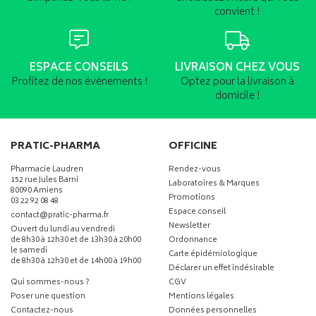
convient !
ESPACE CONSEILS
LIVRAISON CHEZ VOUS
Profitez de nos événements !
Optez pour la livraison à
domicile !
PRATIC-PHARMA
OFFICINE
Pharmacie Laudren
Rendez-vous
152 rue Jules Barni
Laboratoires & Marques
80090 Amiens
Promotions
03 22 92 08 48
Espace conseil
-
-
contact
@
pratic-pharma.fr
Newsletter
Ouvert du lundi au vendredi
de 8h30 à 12h30 et de 13h30 à 20h00
Ordonnance
le samedi
Carte épidémiologique
de 8h30 à 12h30 et de 14h00 à 19h00
Déclarer un effet indésirable
Qui sommes-nous ?
CGV
Poser une question
Mentions légales
Contactez-nous
Données personnelles