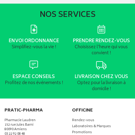
NOS SERVICES
ENVOI ORDONNANCE
PRENDRE RENDEZ-VOUS
Simplifiez-vous la vie !
Choisissez l’heure qui vous
convient !
ESPACE CONSEILS
LIVRAISON CHEZ VOUS
Profitez de nos événements !
Optez pour la livraison à
domicile !
PRATIC-PHARMA
OFFICINE
Pharmacie Laudren
Rendez-vous
152 rue Jules Barni
Laboratoires & Marques
80090 Amiens
Promotions
03 22 92 08 48