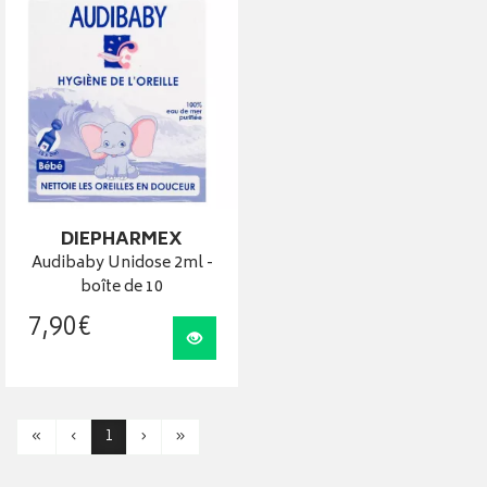
DIEPHARMEX
Audibaby Unidose 2ml -
boîte de 10
7
,
90
€
Visualiser
«
‹
1
›
»