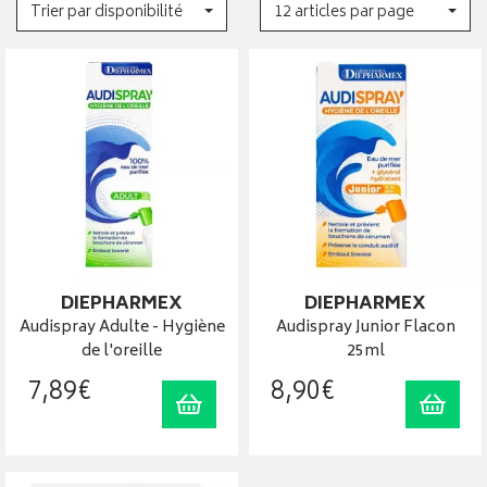
Trier par disponibilité
12 articles par page
DIEPHARMEX
DIEPHARMEX
Audispray Adulte - Hygiène
Audispray Junior Flacon
de l'oreille
25ml
7
,
89
€
8
,
90
€
Ajouter au panier
Ajout