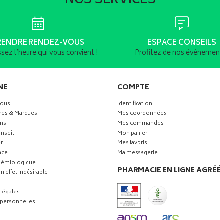
NOS SERVICES
RENDRE RENDEZ-VOUS
ESPACE CONSEILS
ssez l’heure qui vous convient !
Profitez de nos événement
NE
COMPTE
vous
Identification
res & Marques
Mes coordonnées
ns
Mes commandes
nseil
Mon panier
r
Mes favoris
nce
Ma messagerie
idémiologique
PHARMACIE EN LIGNE AGRÉ
n effet indésirable
légales
personnelles