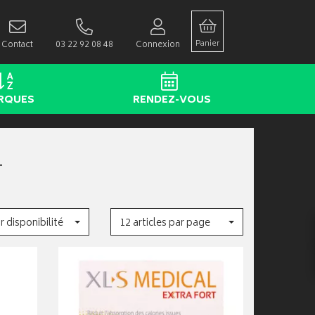
Panier
Contact
03 22 92 08 48
Connexion
RQUES
RENDEZ-VOUS
T
r disponibilité
12 articles par page