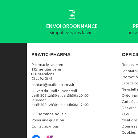
ENVOI ORDONNANCE
P
Simplifiez-vous la vie !
Choisi
PRATIC-PHARMA
OFFICI
Pharmacie Laudren
Rendez-
152 rue Jules Barni
Laboratoi
80090 Amiens
Promotio
03 22 92 08 48
Espace co
-
-
contact
@
pratic-pharma.fr
Newslette
Ouvert du lundi au vendredi
de 8h30 à 12h30 et de 13h30 à 20h00
Ordonna
le samedi
Carte ép
de 8h30 à 12h30 et de 14h00 à 19h00
Déclarer u
Qui sommes-nous ?
CGV
Poser une question
Mentions 
Contactez-nous
Données 
Cookies