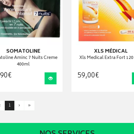
SOMATOLINE
XLS MÉDICAL
toline Aminc 7 Nuits Creme
Xls Medical Extra Fort 120
400ml
90
€
59
,
00
€
Visualiser
‹
1
›
»