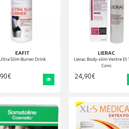
EAFIT
LIERAC
Ultra Slim Burner Drink
Lierac Body-slim Ventre Et 
Conc
90
€
24
,
90
€
Visualiser