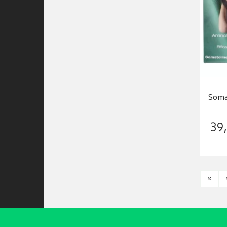
Soma
39
,
«