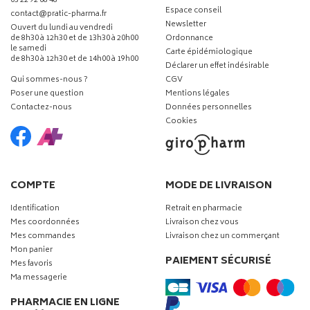
03 22 92 08 48
Espace conseil
-
-
contact
@
pratic-pharma.fr
Newsletter
Ouvert du lundi au vendredi
de 8h30 à 12h30 et de 13h30 à 20h00
Ordonnance
le samedi
Carte épidémiologique
de 8h30 à 12h30 et de 14h00 à 19h00
Déclarer un effet indésirable
Qui sommes-nous ?
CGV
Poser une question
Mentions légales
Contactez-nous
Données personnelles
Cookies
COMPTE
MODE DE LIVRAISON
Identification
Retrait en pharmacie
Mes coordonnées
Livraison chez vous
Mes commandes
Livraison chez un commerçant
Mon panier
PAIEMENT SÉCURISÉ
Mes favoris
Ma messagerie
PHARMACIE EN LIGNE