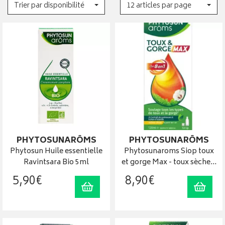
Trier par disponibilité
12 articles par page
PHYTOSUNARÔMS
PHYTOSUNARÔMS
Phytosun Huile essentielle
Phytosunaroms Siop toux
Ravintsara Bio 5ml
et gorge Max - toux sèche…
5
,
90
€
8
,
90
€
Ajouter au panier
Ajout