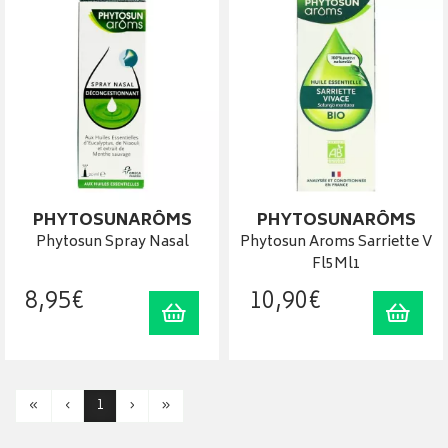
PHYTOSUNARÔMS
PHYTOSUNARÔMS
Phytosun Spray Nasal
Phytosun Aroms Sarriette V
Fl5Ml1
8
,
95
€
10
,
90
€
Ajouter au panier
Ajout
«
‹
1
›
»