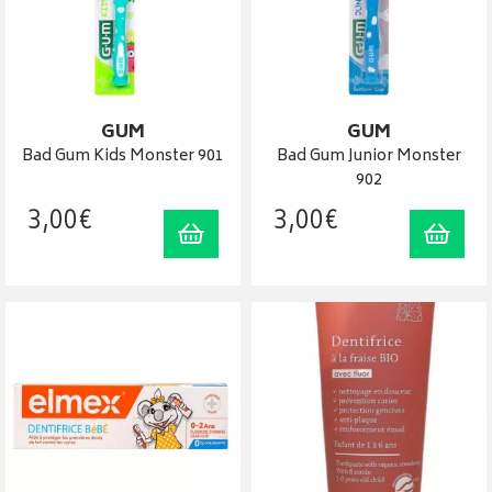
GUM
GUM
Bad Gum Kids Monster 901
Bad Gum Junior Monster
902
3
,
00
€
3
,
00
€
Ajouter au panier
Ajout