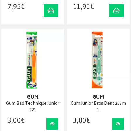
7
,
95
€
11
,
90
€
Ajouter au panier
Ajout
GUM
GUM
Gum Bad Technique Junior
Gum Junior Bros Dent 215m
221
1
3
,
00
€
3
,
00
€
Visualiser
Visua