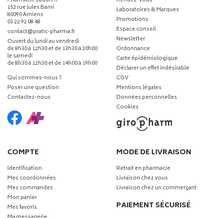
Pharmacie Laudren
Rendez-vous
152 rue Jules Barni
Laboratoires & Marques
80090 Amiens
Promotions
03 22 92 08 48
Espace conseil
-
-
contact
@
pratic-pharma.fr
Newsletter
Ouvert du lundi au vendredi
de 8h30 à 12h30 et de 13h30 à 20h00
Ordonnance
le samedi
Carte épidémiologique
de 8h30 à 12h30 et de 14h00 à 19h00
Déclarer un effet indésirable
Qui sommes-nous ?
CGV
Poser une question
Mentions légales
Contactez-nous
Données personnelles
Cookies
COMPTE
MODE DE LIVRAISON
Identification
Retrait en pharmacie
Mes coordonnées
Livraison chez vous
Mes commandes
Livraison chez un commerçant
Mon panier
PAIEMENT SÉCURISÉ
Mes favoris
Ma messagerie