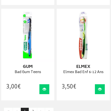
GUM
ELMEX
Bad Gum Teens
Elmex Bad Enf 6-12 Ans
3
,
00
€
3
,
50
€
Visualiser
Visua