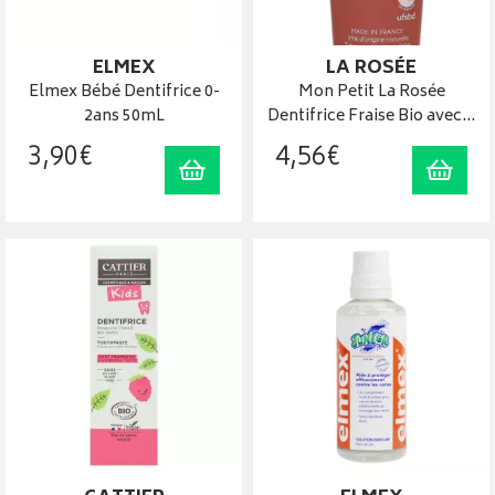
ELMEX
LA ROSÉE
Elmex Bébé Dentifrice 0-
Mon Petit La Rosée
2ans 50mL
Dentifrice Fraise Bio avec…
3
,
90
€
4
,
56
€
Ajouter au panier
Ajout