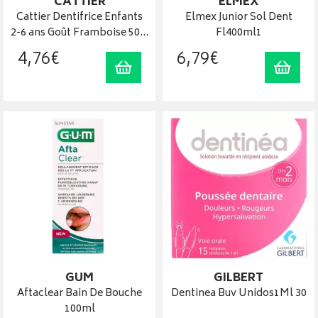
CATTIER
ELMEX
Cattier Dentifrice Enfants
Elmex Junior Sol Dent
2-6 ans Goût Framboise 50…
Fl400ml1
4
,
76
€
6
,
79
€
Ajouter au panier
Ajout
GUM
GILBERT
Aftaclear Bain De Bouche
Dentinea Buv Unidos1Ml 30
100ml