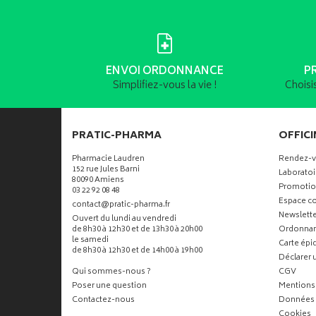
ENVOI ORDONNANCE
P
Simplifiez-vous la vie !
Choisi
PRATIC-PHARMA
OFFICI
Pharmacie Laudren
Rendez-
152 rue Jules Barni
Laboratoi
80090 Amiens
Promotio
03 22 92 08 48
Espace co
-
-
contact
@
pratic-pharma.fr
Newslette
Ouvert du lundi au vendredi
de 8h30 à 12h30 et de 13h30 à 20h00
Ordonna
le samedi
Carte ép
de 8h30 à 12h30 et de 14h00 à 19h00
Déclarer u
Qui sommes-nous ?
CGV
Poser une question
Mentions 
Contactez-nous
Données 
Cookies