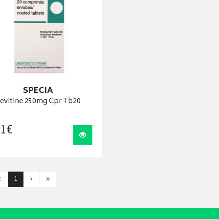
SPECIA
evitine 250mg Cpr Tb20
1
€
Visualiser
‹
1
›
»