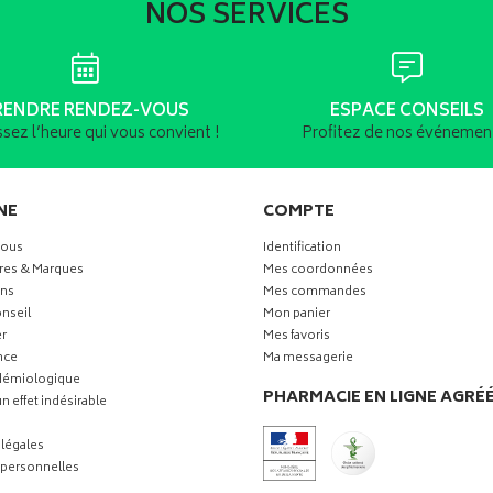
NOS SERVICES
RENDRE RENDEZ-VOUS
ESPACE CONSEILS
ssez l’heure qui vous convient !
Profitez de nos événement
NE
COMPTE
vous
Identification
res & Marques
Mes coordonnées
ns
Mes commandes
nseil
Mon panier
r
Mes favoris
nce
Ma messagerie
idémiologique
PHARMACIE EN LIGNE AGRÉ
n effet indésirable
légales
personnelles