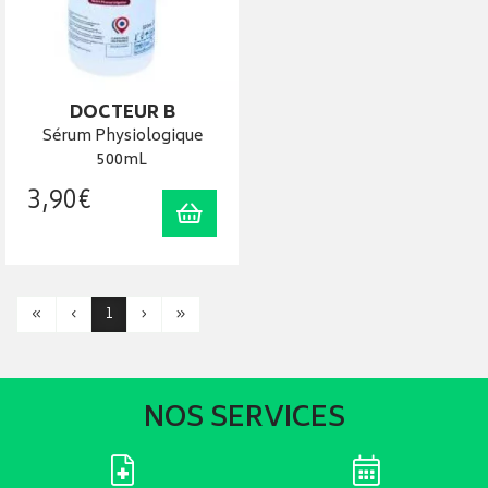
DOCTEUR B
Sérum Physiologique
500mL
3
,
90
€
Ajouter au panier
«
‹
1
›
»
NOS SERVICES