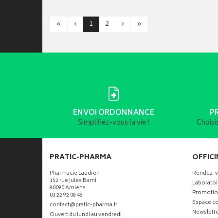
«
‹
1
2
›
»
ENVOI ORDONNANCE
P
Simplifiez-vous la vie !
Choisi
PRATIC-PHARMA
OFFICI
Pharmacie Laudren
Rendez-
152 rue Jules Barni
Laboratoi
80090 Amiens
Promotio
03 22 92 08 48
Espace co
-
-
contact
@
pratic-pharma.fr
Newslette
Ouvert du lundi au vendredi