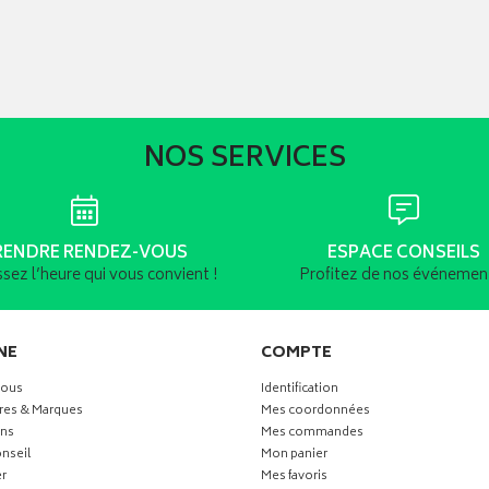
NOS SERVICES
RENDRE RENDEZ-VOUS
ESPACE CONSEILS
ssez l’heure qui vous convient !
Profitez de nos événement
NE
COMPTE
vous
Identification
res & Marques
Mes coordonnées
ns
Mes commandes
nseil
Mon panier
r
Mes favoris