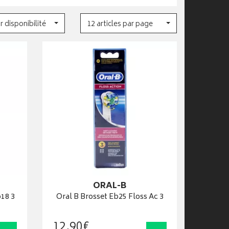
r disponibilité
12 articles par page
ORAL-B
b18 3
Oral B Brosset Eb25 Floss Ac 3
12
,
90
€