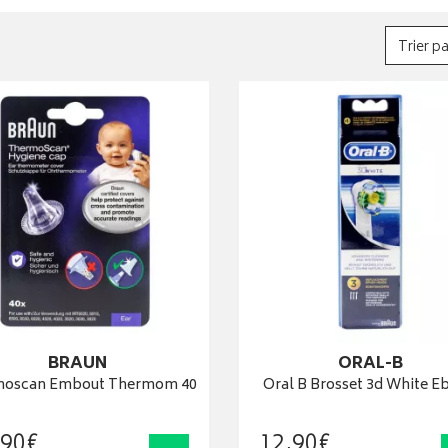
Trier pa
BRAUN
ORAL-B
moscan Embout Thermom 40
Oral B Brosset 3d White E
90
€
12
,
90
€