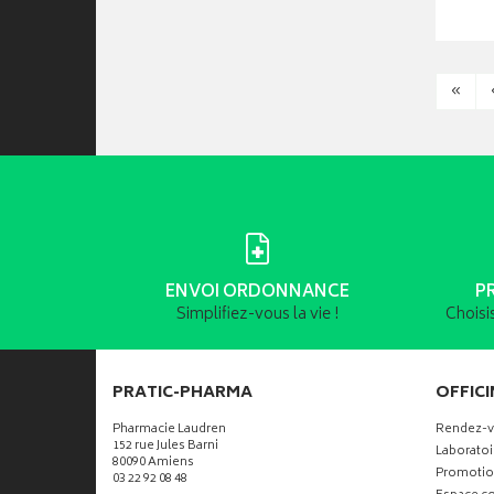
«
ENVOI ORDONNANCE
P
Simplifiez-vous la vie !
Choisi
PRATIC-PHARMA
OFFICI
Pharmacie Laudren
Rendez-
152 rue Jules Barni
Laboratoi
80090 Amiens
Promotio
03 22 92 08 48