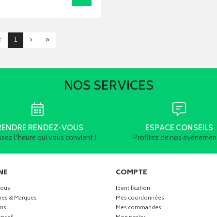
‹
1
›
»
NOS SERVICES
RENDRE RENDEZ-VOUS
ESPACE CONSEILS
ssez l’heure qui vous convient !
Profitez de nos événement
NE
COMPTE
vous
Identification
res & Marques
Mes coordonnées
ns
Mes commandes