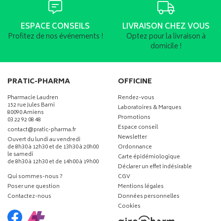
ESPACE CONSEILS
LIVRAISON CHEZ VOUS
Profitez de nos événements !
Optez pour la livraison à
domicile !
PRATIC-PHARMA
OFFICINE
Pharmacie Laudren
Rendez-vous
152 rue Jules Barni
Laboratoires & Marques
80090 Amiens
Promotions
03 22 92 08 48
Espace conseil
-
-
contact
@
pratic-pharma.fr
Newsletter
Ouvert du lundi au vendredi
de 8h30 à 12h30 et de 13h30 à 20h00
Ordonnance
le samedi
Carte épidémiologique
de 8h30 à 12h30 et de 14h00 à 19h00
Déclarer un effet indésirable
Qui sommes-nous ?
CGV
Poser une question
Mentions légales
Contactez-nous
Données personnelles
Cookies