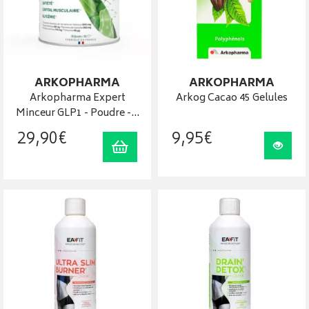
ARKOPHARMA
ARKOPHARMA
Arkopharma Expert
Arkog Cacao 45 Gelules
Minceur GLP1 - Poudre -…
29
,
90
€
9
,
95
€
Ajouter au panier
Visua