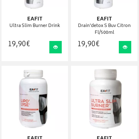
EAFIT
EAFIT
Ultra Slim Burner Drink
Drain'detox S Buv Citron
Fl/500ml
19
,
90
€
19
,
90
€
Visualiser
Visua
EAFIT
EAFIT