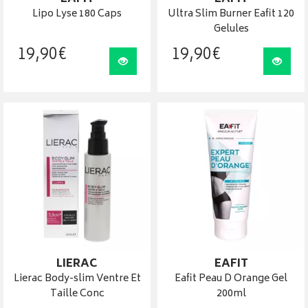
Lipo Lyse 180 Caps
Ultra Slim Burner Eafit 120
Gelules
19
,
90
€
19
,
90
€
Visualiser
Visua
LIERAC
EAFIT
Lierac Body-slim Ventre Et
Eafit Peau D Orange Gel
Taille Conc
200ml