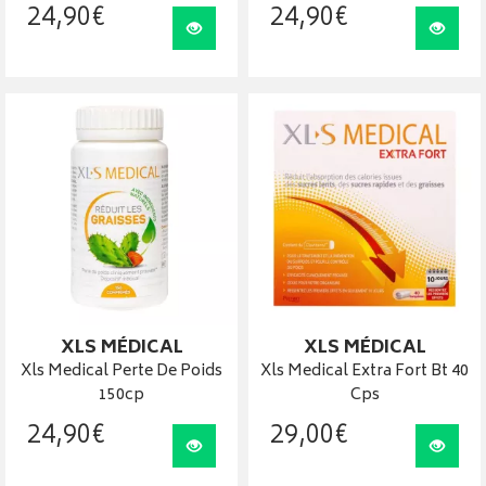
24
,
90
€
24
,
90
€
Visualiser
Visua
XLS MÉDICAL
XLS MÉDICAL
Xls Medical Perte De Poids
Xls Medical Extra Fort Bt 40
150cp
Cps
24
,
90
€
29
,
00
€
Visualiser
Visua