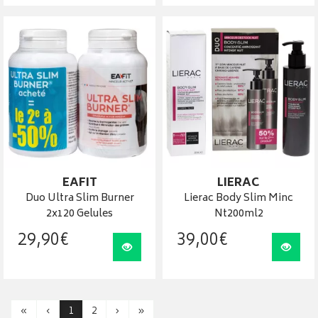
EAFIT
LIERAC
Duo Ultra Slim Burner
Lierac Body Slim Minc
2x120 Gelules
Nt200ml2
29
,
90
€
39
,
00
€
Visualiser
Visua
«
‹
1
2
›
»