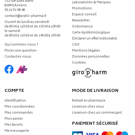
152 rue Jules Barni
Laboratoires & Marques
80090 Amiens
Promotions
03 22 92 08 48
Espace conseil
-
-
contact
@
pratic-pharma.fr
Newsletter
Ouvert du lundi au vendredi
de 8h30 à 12h30 et de 13h30 à 20h00
Ordonnance
le samedi
Carte épidémiologique
de 8h30 à 12h30 et de 14h00 à 19h00
Déclarer un effet indésirable
Qui sommes-nous ?
CGV
Poser une question
Mentions légales
Contactez-nous
Données personnelles
Cookies
COMPTE
MODE DE LIVRAISON
Identification
Retrait en pharmacie
Mes coordonnées
Livraison chez vous
Mes commandes
Livraison chez un commerçant
Mon panier
PAIEMENT SÉCURISÉ
Mes favoris
Ma messagerie